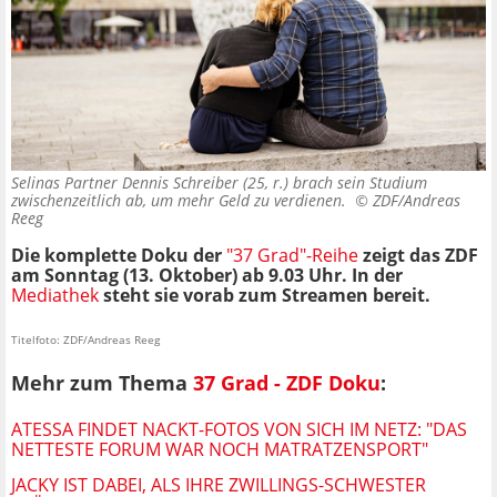
Selinas Partner Dennis Schreiber (25, r.) brach sein Studium
zwischenzeitlich ab, um mehr Geld zu verdienen. ©
ZDF/Andreas
Reeg
Die komplette Doku der
"37 Grad"-Reihe
zeigt das ZDF
am Sonntag (13. Oktober) ab 9.03 Uhr. In der
Mediathek
steht sie vorab zum Streamen bereit.
Titelfoto: ZDF/Andreas Reeg
Mehr zum Thema
37 Grad - ZDF Doku
:
ATESSA FINDET NACKT-FOTOS VON SICH IM NETZ: "DAS
NETTESTE FORUM WAR NOCH MATRATZENSPORT"
JACKY IST DABEI, ALS IHRE ZWILLINGS-SCHWESTER