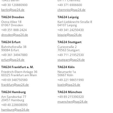
10435 Berlin
09111 Chemnitz
+49 30 120880900
+49 371 6906600
berlin@tag24.de
chemnitz@tag24.de
TAG24 Dresden
TAG24 Leipzig
Ostra-Allee 18
Karl-Liebknecht-Straße 8
01067 Dresden
04107 Leipzig
+49 351 888-2424
+49 341 24250430
dresden@tag24.de
leipzig@tag24.de
TAG24 Erfurt
TAG24 Stuttgart
Bahnhofstraße 38
Curiestraße 2
99084 Erfurt
70563 Stuttgart
+49 361 34947880
+49 711 21952530
erfurt@tag24.de
stuttgart@tag24.de
TAG24 Frankfurt a. M.
TAG24 Köln
Friedrich-Ebert-Anlage 36
Neumarkt 1a
60325 Frankfurt am Main
50667 Köln
+49 69 348750580
+49 221 98651990
frankfurt@tag24.de
koeln@tag24.de
TAG24 Hamburg
TAG24 München
Am Sandtorkai 77
+49 89 215390320
20457 Hamburg
muenchen@tag24.de
+49 40 228608090
hamburg@tag24.de