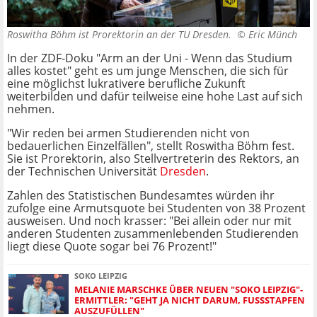
Roswitha Böhm ist Prorektorin an der TU Dresden. ©
Eric Münch
In der ZDF-Doku "Arm an der Uni - Wenn das Studium
alles kostet" geht es um junge Menschen, die sich für
eine möglichst lukrativere berufliche Zukunft
weiterbilden und dafür teilweise eine hohe Last auf sich
nehmen.
"Wir reden bei armen Studierenden nicht von
bedauerlichen Einzelfällen", stellt Roswitha Böhm fest.
Sie ist Prorektorin, also Stellvertreterin des Rektors, an
der Technischen Universität
Dresden
.
Zahlen des Statistischen Bundesamtes würden ihr
zufolge eine Armutsquote bei Studenten von 38 Prozent
ausweisen. Und noch krasser: "Bei allein oder nur mit
anderen Studenten zusammenlebenden Studierenden
liegt diese Quote sogar bei 76 Prozent!"
SOKO LEIPZIG
MELANIE MARSCHKE ÜBER NEUEN "SOKO LEIPZIG"-
ERMITTLER: "GEHT JA NICHT DARUM, FUSSSTAPFEN A
USZUFÜLLEN"