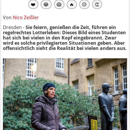
❤️
😂
😱
🔥
😥
👏
Von
Nico Zeißler
Dresden -
Sie feiern, genießen die Zeit, führen ein
regelrechtes Lotterleben: Dieses Bild eines Studenten
hat sich bei vielen in den Kopf eingebrannt. Zwar
wird es solche privilegierten Situationen geben. Aber
offensichtlich sieht die Realität bei vielen anders aus.