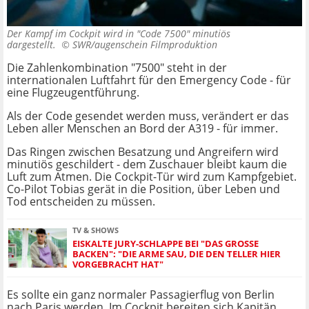
Der Kampf im Cockpit wird in "Code 7500" minutiös
dargestellt. ©
SWR/augenschein Filmproduktion
Die Zahlenkombination "7500" steht in der
internationalen Luftfahrt für den Emergency Code - für
eine Flugzeugentführung.
Als der Code gesendet werden muss, verändert er das
Leben aller Menschen an Bord der A319 - für immer.
Das Ringen zwischen Besatzung und Angreifern wird
minutiös geschildert - dem Zuschauer bleibt kaum die
Luft zum Atmen. Die Cockpit-Tür wird zum Kampfgebiet.
Co-Pilot Tobias gerät in die Position, über Leben und
Tod entscheiden zu müssen.
TV & SHOWS
EISKALTE JURY-SCHLAPPE BEI "DAS GROSSE B
ACKEN": "DIE ARME SAU, DIE DEN TELLER HIER V
ORGEBRACHT HAT"
Es sollte ein ganz normaler Passagierflug von Berlin
nach Paris werden. Im Cockpit bereiten sich Kapitän