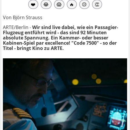
❤️
😂
😱
🔥
😥
👏
Von Björn Strauss
ARTE/Berlin -
Wir sind live dabei, wie ein Passagier-
Flugzeug entführt wird - das sind 92 Minuten
absolute Spannung. Ein Kammer- oder besser
Kabinen-Spiel par excellence! "Code 7500" - so der
Titel - bringt Kino zu ARTE.