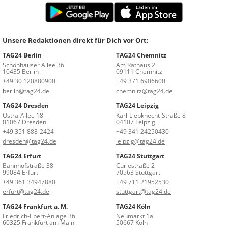
Unsere Redaktionen direkt für Dich vor Ort:
TAG24 Berlin
TAG24 Chemnitz
Schönhauser Allee 36
Am Rathaus 2
10435 Berlin
09111 Chemnitz
+49 30 120880900
+49 371 6906600
berlin@tag24.de
chemnitz@tag24.de
TAG24 Dresden
TAG24 Leipzig
Ostra-Allee 18
Karl-Liebknecht-Straße 8
01067 Dresden
04107 Leipzig
+49 351 888-2424
+49 341 24250430
dresden@tag24.de
leipzig@tag24.de
TAG24 Erfurt
TAG24 Stuttgart
Bahnhofstraße 38
Curiestraße 2
99084 Erfurt
70563 Stuttgart
+49 361 34947880
+49 711 21952530
erfurt@tag24.de
stuttgart@tag24.de
TAG24 Frankfurt a. M.
TAG24 Köln
Friedrich-Ebert-Anlage 36
Neumarkt 1a
60325 Frankfurt am Main
50667 Köln