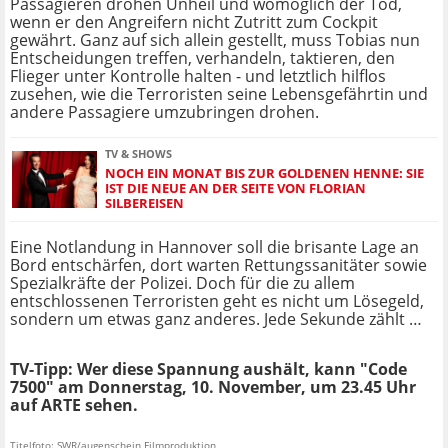
Passagieren drohen Unheil und womöglich der Tod,
wenn er den Angreifern nicht Zutritt zum Cockpit
gewährt. Ganz auf sich allein gestellt, muss Tobias nun
Entscheidungen treffen, verhandeln, taktieren, den
Flieger unter Kontrolle halten - und letztlich hilflos
zusehen, wie die Terroristen seine Lebensgefährtin und
andere Passagiere umzubringen drohen.
TV & SHOWS
NOCH EIN MONAT BIS ZUR GOLDENEN HENNE: SIE
IST DIE NEUE AN DER SEITE VON FLORIAN
SILBEREISEN
Eine Notlandung in Hannover soll die brisante Lage an
Bord entschärfen, dort warten Rettungssanitäter sowie
Spezialkräfte der Polizei. Doch für die zu allem
entschlossenen Terroristen geht es nicht um Lösegeld,
sondern um etwas ganz anderes. Jede Sekunde zählt …
TV-Tipp: Wer diese Spannung aushält, kann "Code
7500" am Donnerstag, 10. November, um 23.45 Uhr
auf ARTE sehen.
Titelfoto: SWR/augenschein Filmproduktion