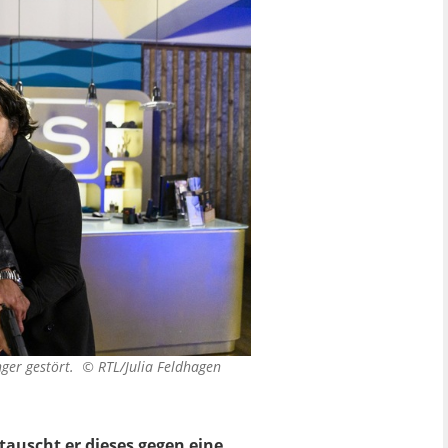
nger gestört. ©
RTL/Julia Feldhagen
auscht er dieses gegen eine