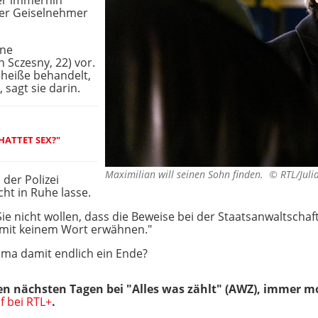
er immerhin
der Geiselnehmer
ine
 Sczesny, 22) vor.
cheiße behandelt,
 sagt sie darin.
HATTET SEX?"
Maximilian will seinen Sohn finden. ©
RTL/Juli
 der Polizei
ht in Ruhe lasse.
e nicht wollen, dass die Beweise bei der Staatsanwaltscha
mit keinem Wort erwähnen."
ama damit endlich ein Ende?
 den nächsten Tagen bei "Alles was zählt"
(AWZ)
, immer mo
uf bei RTL+
.