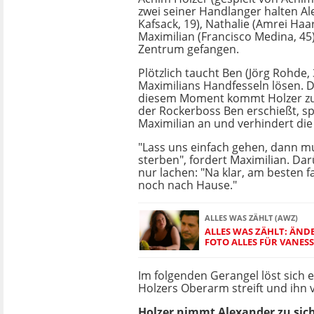
zwei seiner Handlanger halten A
Kafsack, 19), Nathalie (Amrei Haa
Maximilian (Francisco Medina, 45
Zentrum gefangen.
Plötzlich taucht Ben (Jörg Rohde, 3
Maximilians Handfesseln lösen. 
diesem Moment kommt Holzer zu
der Rockerboss Ben erschießt, sp
Maximilian an und verhindert die
"Lass uns einfach gehen, dann 
sterben", fordert Maximilian. Da
nur lachen: "Na klar, am besten 
noch nach Hause."
ALLES WAS ZÄHLT (AWZ)
ALLES WAS ZÄHLT: ÄND
FOTO ALLES FÜR VANES
Im folgenden Gerangel löst sich e
Holzers Oberarm streift und ihn
Holzer nimmt Alexander zu sich