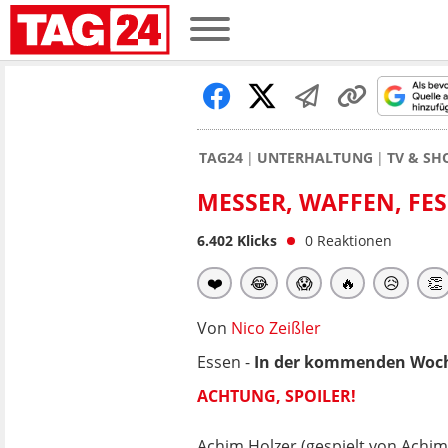
TAG24
UNTERHALTUNG
TV & S
MESSER, WAFFEN, FES
6.402
Klicks
0
Reaktionen
❤️
😂
😱
🔥
😥
👏
Von
Nico Zeißler
Essen -
In der kommenden Woche
ACHTUNG, SPOILER!
Achim Holzer (gespielt von Achi