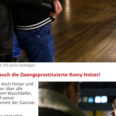
. ©
RTL/Julia Feldhagen
t auch die Zwangsprostituierte Romy Holzer!
, doch Holzer und
er über alle
inem Waschkeller,
f seiner
kommt der Ganove