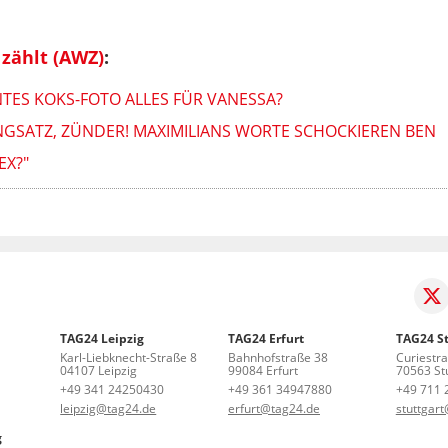
 zählt (AWZ)
:
NTES KOKS-FOTO ALLES FÜR VANESSA?
NGSATZ, ZÜNDER! MAXIMILIANS WORTE SCHOCKIEREN BEN
EX?"
TAG24 Leipzig
TAG24 Erfurt
TAG24 St
Karl-Liebknecht-Straße 8
Bahnhofstraße 38
Curiestr
04107 Leipzig
99084 Erfurt
70563 Stu
+49 341 24250430
+49 361 34947880
+49 711 
leipzig@tag24.de
erfurt@tag24.de
stuttgar
g