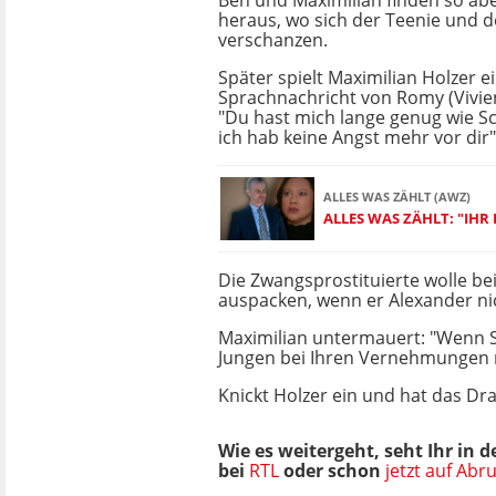
Ben und Maximilian finden so ab
heraus, wo sich der Teenie und 
verschanzen.
Später spielt Maximilian Holzer e
Sprachnachricht von Romy (Vivien
"Du hast mich lange genug wie S
ich hab keine Angst mehr vor dir",
ALLES WAS ZÄHLT (AWZ)
ALLES WAS ZÄHLT: "IHR 
Die Zwangsprostituierte wolle bei
auspacken, wenn er Alexander nic
Maximilian untermauert: "Wenn Si
Jungen bei Ihren Vernehmungen 
Knickt Holzer ein und hat das Dr
W
ie es weitergeht, seht Ihr in
bei
RTL
oder schon
jetzt auf Abr