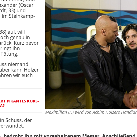
lexander (Oscar
rdt, 33) und
) im Steinkamp-
8) auf, will
Doch genau in
rück. Kurz bevor
ringt ihn
 Tötung.
muss niemand
rüber kann Holzer
fahren wir euch
ERT PIKANTES KOKS-
SA?
Maximilian (r.) wird von Achim Holzers Handla
in Schuss, der
 verwundet.
, bedroht ihn mit vorgehaltenem Messer. Anschließend t