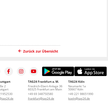
Zurück zur Übersicht
uttgart
TAG24 Frankfurt a. M.
TAG24 Köln
aße 2
Friedrich-Ebert-Anlage 36
Neumarkt 1a
ttgart
60325 Frankfurt am Main
50667 Köln
21952530
+49 69 348750580
+49 221 98651990
t@tag24.de
frankfurt@tag24.de
koeln@tag24.de