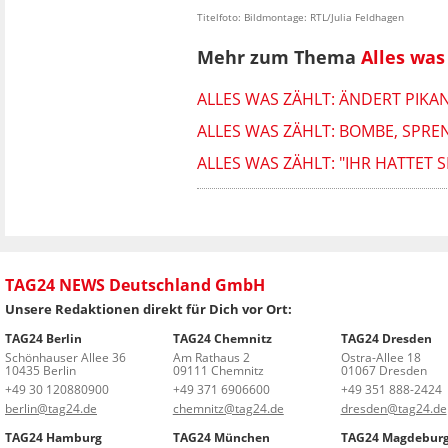
Titelfoto: Bildmontage: RTL/Julia Feldhagen
Mehr zum Thema
Alles was
ALLES WAS ZÄHLT: ÄNDERT PIKA
ALLES WAS ZÄHLT: BOMBE, SPRE
ALLES WAS ZÄHLT: "IHR HATTET S
TAG24 NEWS Deutschland GmbH
Unsere Redaktionen direkt für Dich vor Ort:
TAG24 Berlin
TAG24 Chemnitz
TAG24 Dresden
Schönhauser Allee 36
Am Rathaus 2
Ostra-Allee 18
10435 Berlin
09111 Chemnitz
01067 Dresden
+49 30 120880900
+49 371 6906600
+49 351 888-2424
berlin@tag24.de
chemnitz@tag24.de
dresden@tag24.de
TAG24 Hamburg
TAG24 München
TAG24 Magdebur