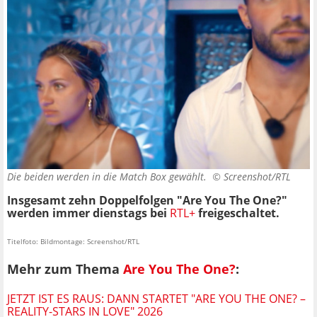
Die beiden werden in die Match Box gewählt. ©
Screenshot/RTL
Insgesamt zehn Doppelfolgen "Are You The One?"
werden immer dienstags bei
RTL+
freigeschaltet.
Titelfoto: Bildmontage: Screenshot/RTL
Mehr zum Thema
Are You The One?
:
JETZT IST ES RAUS: DANN STARTET "ARE YOU THE ONE? –
REALITY-STARS IN LOVE" 2026