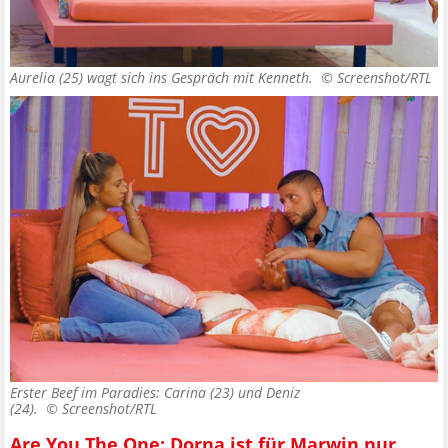
Aurelia (25) wagt sich ins Gespräch mit Kenneth. ©
Screenshot/RTL
Erster Beef im Paradies: Carina (23) und Deniz
(24). ©
Screenshot/RTL
Are You The One: Dorna ist für Marwin nur