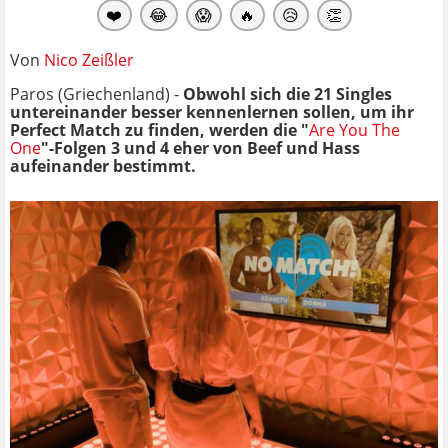
❤️
😂
😱
🔥
😥
👏
Von
Nico Zeißler
Paros (Griechenland) -
Obwohl sich die 21 Singles
untereinander besser kennenlernen sollen, um ihr
Perfect Match zu finden, werden die "
Are You The
One
"-Folgen 3 und 4 eher von Beef und Hass
aufeinander bestimmt.