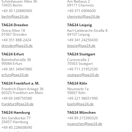
Schönhauser Allee 36
Am Rathaus 2
10435 Berlin
09111 Chemnitz
+49 30 120880900
+49 371 6906600
berlin@tag24.de
chemnitz@tag24.de
TAG24 Dresden
TAG24 Leipzig
Ostra-Allee 18
Karl-Liebknecht-Straße 8
01067 Dresden
04107 Leipzig
+49 351 888-2424
+49 341 24250430
dresden@tag24.de
leipzig@tag24.de
TAG24 Erfurt
TAG24 Stuttgart
Bahnhofstraße 38
Curiestraße 2
99084 Erfurt
70563 Stuttgart
+49 361 34947880
+49 711 21952530
erfurt@tag24.de
stuttgart@tag24.de
TAG24 Frankfurt a. M.
TAG24 Köln
Friedrich-Ebert-Anlage 36
Neumarkt 1a
60325 Frankfurt am Main
50667 Köln
+49 69 348750580
+49 221 98651990
frankfurt@tag24.de
koeln@tag24.de
TAG24 Hamburg
TAG24 München
Am Sandtorkai 77
+49 89 215390320
20457 Hamburg
muenchen@tag24.de
+49 40 228608090