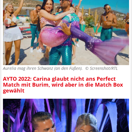
Aurelia mag ihren Schwanz (an den Füßen). ©
Screenshot/RTL
AYTO 2022: Carina glaubt nicht ans Perfect
Match mit Burim, wird aber in die Match Box
gewählt