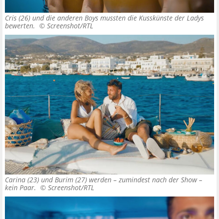
Cris (26) und die anderen Boys mussten die Kusskünste der Ladys
bewerten. ©
Screenshot/RTL
Carina (23) und Burim (27) werden – zumindest nach der Show –
kein Paar. ©
Screenshot/RTL