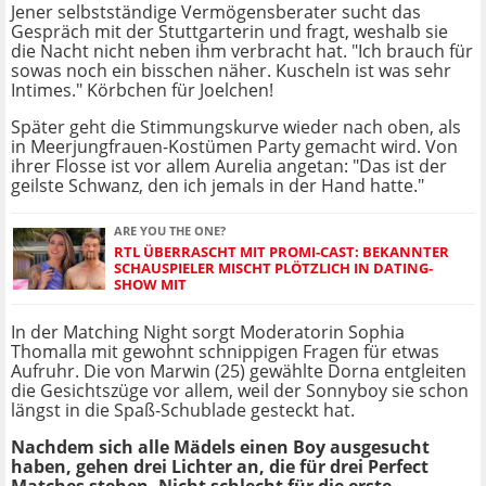
Jener selbstständige Vermögensberater sucht das
Gespräch mit der Stuttgarterin und fragt, weshalb sie
die Nacht nicht neben ihm verbracht hat. "Ich brauch für
sowas noch ein bisschen näher. Kuscheln ist was sehr
Intimes." Körbchen für Joelchen!
Später geht die Stimmungskurve wieder nach oben, als
in Meerjungfrauen-Kostümen Party gemacht wird. Von
ihrer Flosse ist vor allem Aurelia angetan: "Das ist der
geilste Schwanz, den ich jemals in der Hand hatte."
ARE YOU THE ONE?
RTL ÜBERRASCHT MIT PROMI-CAST: BEKANNTER
SCHAUSPIELER MISCHT PLÖTZLICH IN DATING-
SHOW MIT
In der Matching Night sorgt Moderatorin Sophia
Thomalla mit gewohnt schnippigen Fragen für etwas
Aufruhr. Die von Marwin (25) gewählte Dorna entgleiten
die Gesichtszüge vor allem, weil der Sonnyboy sie schon
längst in die Spaß-Schublade gesteckt hat.
Nachdem sich alle Mädels einen Boy ausgesucht
haben, gehen drei Lichter an, die für drei Perfect