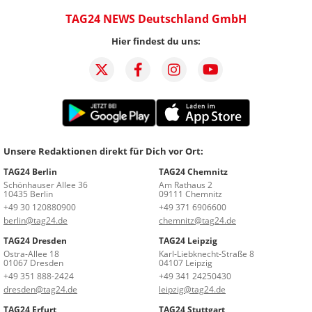
TAG24 NEWS Deutschland GmbH
Hier findest du uns:
Unsere Redaktionen direkt für Dich vor Ort:
TAG24 Berlin
TAG24 Chemnitz
Schönhauser Allee 36
Am Rathaus 2
10435 Berlin
09111 Chemnitz
+49 30 120880900
+49 371 6906600
berlin@tag24.de
chemnitz@tag24.de
TAG24 Dresden
TAG24 Leipzig
Ostra-Allee 18
Karl-Liebknecht-Straße 8
01067 Dresden
04107 Leipzig
+49 351 888-2424
+49 341 24250430
dresden@tag24.de
leipzig@tag24.de
TAG24 Erfurt
TAG24 Stuttgart