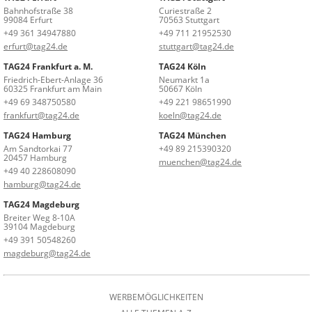
Bahnhofstraße 38
Curiestraße 2
99084 Erfurt
70563 Stuttgart
+49 361 34947880
+49 711 21952530
erfurt@tag24.de
stuttgart@tag24.de
TAG24 Frankfurt a. M.
TAG24 Köln
Friedrich-Ebert-Anlage 36
Neumarkt 1a
60325 Frankfurt am Main
50667 Köln
+49 69 348750580
+49 221 98651990
frankfurt@tag24.de
koeln@tag24.de
TAG24 Hamburg
TAG24 München
Am Sandtorkai 77
+49 89 215390320
20457 Hamburg
muenchen@tag24.de
+49 40 228608090
hamburg@tag24.de
TAG24 Magdeburg
Breiter Weg 8-10A
39104 Magdeburg
+49 391 50548260
magdeburg@tag24.de
WERBEMÖGLICHKEITEN