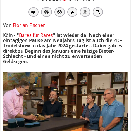
❤️
😂
😱
🔥
😥
👏
Von
Florian Fischer
Köln -
"
Bares für Rares
" ist wieder da! Nach einer
eintägigen Pause am Neujahrs-Tag ist auch die
ZDF
-
Trödelshow in das Jahr 2024 gestartet. Dabei gab es
direkt zu Beginn des Januars eine hitzige Bieter-
Schlacht - und einen nicht zu erwartenden
Geldsegen.