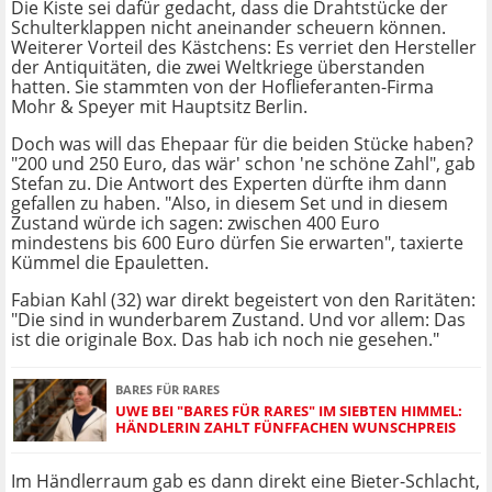
Die Kiste sei dafür gedacht, dass die Drahtstücke der
Schulterklappen nicht aneinander scheuern können.
Weiterer Vorteil des Kästchens: Es verriet den Hersteller
der Antiquitäten, die zwei Weltkriege überstanden
hatten. Sie stammten von der Hoflieferanten-Firma
Mohr & Speyer mit Hauptsitz Berlin.
Doch was will das Ehepaar für die beiden Stücke haben?
"200 und 250 Euro, das wär' schon 'ne schöne Zahl", gab
Stefan zu. Die Antwort des Experten dürfte ihm dann
gefallen zu haben. "Also, in diesem Set und in diesem
Zustand würde ich sagen: zwischen 400 Euro
mindestens bis 600 Euro dürfen Sie erwarten", taxierte
Kümmel die Epauletten.
Fabian Kahl (32) war direkt begeistert von den Raritäten:
"Die sind in wunderbarem Zustand. Und vor allem: Das
ist die originale Box. Das hab ich noch nie gesehen."
BARES FÜR RARES
UWE BEI "BARES FÜR RARES" IM SIEBTEN HIMMEL:
HÄNDLERIN ZAHLT FÜNFFACHEN WUNSCHPREIS
Im Händlerraum gab es dann direkt eine Bieter-Schlacht,