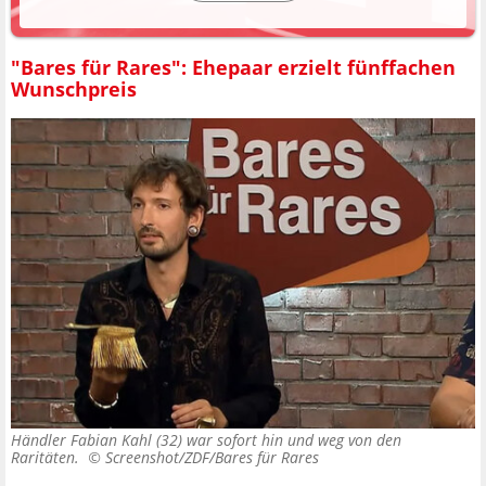
"Bares für Rares": Ehepaar erzielt fünffachen
Wunschpreis
Händler Fabian Kahl (32) war sofort hin und weg von den
Raritäten. ©
Screenshot/ZDF/Bares für Rares