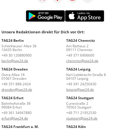
Unsere Redaktionen direkt für Dich vor Ort:
TAG24 Berlin
TAG24 Chemnitz
Schönhauser Allee 36
Am Rathaus 2
10435 Berlin
09111 Chemnitz
+49 30 120880900
+49 371 6906600
berlin@tag24.de
chemnitz@tag24.de
TAG24 Dresden
TAG24 Leipzig
Ostra-Allee 18
Karl-Liebknecht-Straße 8
01067 Dresden
04107 Leipzig
+49 351 888-2424
+49 341 24250430
dresden@tag24.de
leipzig@tag24.de
TAG24 Erfurt
TAG24 Stuttgart
Bahnhofstraße 38
Curiestraße 2
99084 Erfurt
70563 Stuttgart
+49 361 34947880
+49 711 21952530
erfurt@tag24.de
stuttgart@tag24.de
TAG24 Frankfurt a. M.
TAG24 Köln