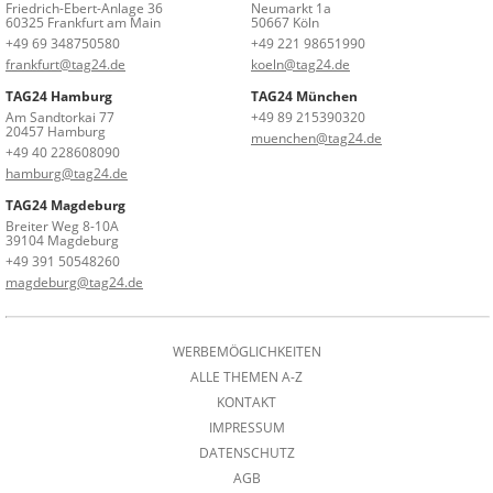
Friedrich-Ebert-Anlage 36
Neumarkt 1a
60325 Frankfurt am Main
50667 Köln
+49 69 348750580
+49 221 98651990
frankfurt@tag24.de
koeln@tag24.de
TAG24 Hamburg
TAG24 München
Am Sandtorkai 77
+49 89 215390320
20457 Hamburg
muenchen@tag24.de
+49 40 228608090
hamburg@tag24.de
TAG24 Magdeburg
Breiter Weg 8-10A
39104 Magdeburg
+49 391 50548260
magdeburg@tag24.de
WERBEMÖGLICHKEITEN
ALLE THEMEN A-Z
KONTAKT
IMPRESSUM
DATENSCHUTZ
AGB