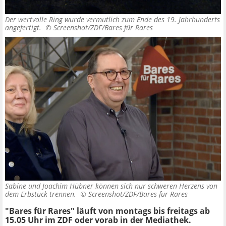
Der wertvolle Ring wurde vermutlich zum Ende des 19. Jahrhunderts
angefertigt. ©
Screenshot/ZDF/Bares für Rares
Sabine und Joachim Hübner können sich nur schweren Herzens von
dem Erbstück trennen. ©
Screenshot/ZDF/Bares für Rares
"Bares für Rares" läuft von montags bis freitags ab
15.05 Uhr im ZDF oder vorab in der Mediathek.