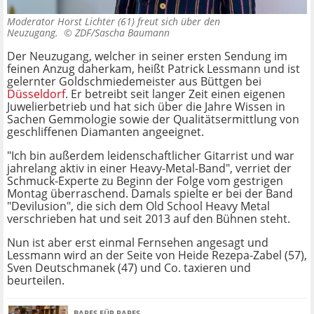
Moderator Horst Lichter (61) freut sich über den
Neuzugang. ©
ZDF/Sascha Baumann
Der Neuzugang, welcher in seiner ersten Sendung im
feinen Anzug daherkam, heißt Patrick Lessmann und ist
gelernter Goldschmiedemeister aus Büttgen bei
Düsseldorf
. Er betreibt seit langer Zeit einen eigenen
Juwelierbetrieb und hat sich über die Jahre Wissen in
Sachen Gemmologie sowie der Qualitätsermittlung von
geschliffenen Diamanten angeeignet.
"Ich bin außerdem leidenschaftlicher Gitarrist und war
jahrelang aktiv in einer Heavy-Metal-Band", verriet der
Schmuck-Experte zu Beginn der Folge vom gestrigen
Montag überraschend. Damals spielte er bei der Band
"Devilusion", die sich dem Old School Heavy Metal
verschrieben hat und seit 2013 auf den Bühnen steht.
Nun ist aber erst einmal Fernsehen angesagt und
Lessmann wird an der Seite von Heide Rezepa-Zabel (57),
Sven Deutschmanek (47) und Co. taxieren und
beurteilen.
BARES FÜR RARES