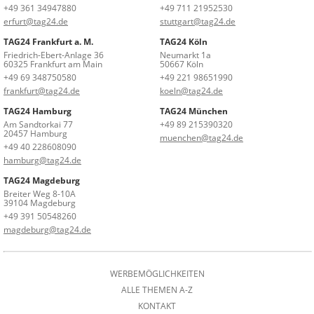
+49 361 34947880
+49 711 21952530
erfurt@tag24.de
stuttgart@tag24.de
TAG24 Frankfurt a. M.
TAG24 Köln
Friedrich-Ebert-Anlage 36
Neumarkt 1a
60325 Frankfurt am Main
50667 Köln
+49 69 348750580
+49 221 98651990
frankfurt@tag24.de
koeln@tag24.de
TAG24 Hamburg
TAG24 München
Am Sandtorkai 77
+49 89 215390320
20457 Hamburg
muenchen@tag24.de
+49 40 228608090
hamburg@tag24.de
TAG24 Magdeburg
Breiter Weg 8-10A
39104 Magdeburg
+49 391 50548260
magdeburg@tag24.de
WERBEMÖGLICHKEITEN
ALLE THEMEN A-Z
KONTAKT