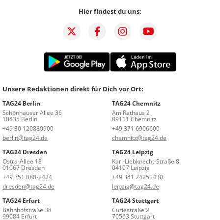
Hier findest du uns:
Unsere Redaktionen direkt für Dich vor Ort:
TAG24 Berlin
TAG24 Chemnitz
Schönhauser Allee 36
Am Rathaus 2
10435 Berlin
09111 Chemnitz
+49 30 120880900
+49 371 6906600
berlin@tag24.de
chemnitz@tag24.de
TAG24 Dresden
TAG24 Leipzig
Ostra-Allee 18
Karl-Liebknecht-Straße 8
01067 Dresden
04107 Leipzig
+49 351 888-2424
+49 341 24250430
dresden@tag24.de
leipzig@tag24.de
TAG24 Erfurt
TAG24 Stuttgart
Bahnhofstraße 38
Curiestraße 2
99084 Erfurt
70563 Stuttgart