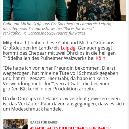
Gabi und Micha Gräfe aus Großdeuben im Landkreis Leipzig
möchten zwei Schmuckstücke bei "Bares für Rares"
verkaufen. ©
Screenshot/ZDF/Bares für Rares
Mitgebracht haben diese Gabi und Micha Gräfe aus
Großdeuben im Landkreis
Leipzig
. Genauer gesagt
kommt das Ehepaar mit zwei Ohrclips in die heiligen
Trödelhallen des Pulheimer Walzwerks bei
Köln
.
"Die habe ich von einer Freundin bekommen. Die ist
weggezogen, hat mir eine Tüte voll Schmuck gegeben
und hat mir gesagt: 'Hier Gabi, da habe ich keine
Verwendung mehr für'", verrät Gabi, die bei einer
großen Bäckerei in der Produktion arbeitet.
Da die Ohrclips mit Haarspray verklebt gewesen seien,
ist das Verkäufer-Paar davon ausgegangen, dass es sich
um Modeschmuck handele.
BARES FÜR RARES
45 JAHRE ALTES BIER BEI "BARES FÜR RARES"