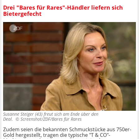
Drei "Bares für Rares"-Händler liefern sich
Bietergefecht
Susanne Steiger (43) freut sich am Ende über den
Deal. ©
Screenshot/ZDF/Bares für Rares
Zudem seien die bekannten Schmuckstücke aus 750er-
Gold hergestellt, tragen die typische "T & CO"-