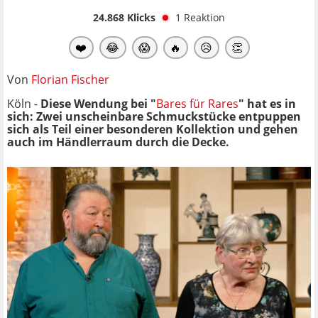
24.868
Klicks
1
Reaktion
❤️
😂
😱
🔥
😥
👏
Von
Florian Fischer
Köln -
Diese Wendung bei "
Bares für Rares
" hat es in
sich: Zwei unscheinbare Schmuckstücke entpuppen
sich als Teil einer besonderen Kollektion und gehen
auch im Händlerraum durch die Decke.