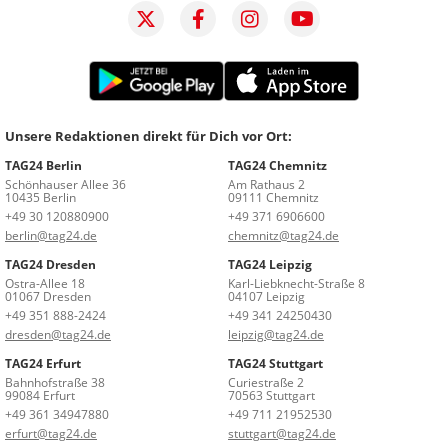
Unsere Redaktionen direkt für Dich vor Ort:
TAG24 Berlin
TAG24 Chemnitz
Schönhauser Allee 36
Am Rathaus 2
10435 Berlin
09111 Chemnitz
+49 30 120880900
+49 371 6906600
berlin@tag24.de
chemnitz@tag24.de
TAG24 Dresden
TAG24 Leipzig
Ostra-Allee 18
Karl-Liebknecht-Straße 8
01067 Dresden
04107 Leipzig
+49 351 888-2424
+49 341 24250430
dresden@tag24.de
leipzig@tag24.de
TAG24 Erfurt
TAG24 Stuttgart
Bahnhofstraße 38
Curiestraße 2
99084 Erfurt
70563 Stuttgart
+49 361 34947880
+49 711 21952530
erfurt@tag24.de
stuttgart@tag24.de