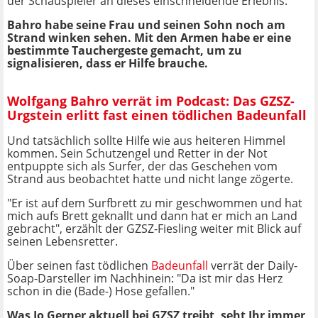
der Schauspieler an dieses einschneidende Erlebnis.
Bahro habe seine Frau und seinen Sohn noch am
Strand winken sehen. Mit den Armen habe er eine
bestimmte Tauchergeste gemacht, um zu
signalisieren, dass er Hilfe brauche.
Wolfgang Bahro verrät im Podcast: Das GZSZ-
Urgstein erlitt fast einen tödlichen Badeunfall
Und tatsächlich sollte Hilfe wie aus heiteren Himmel
kommen. Sein Schutzengel und Retter in der Not
entpuppte sich als Surfer, der das Geschehen vom
Strand aus beobachtet hatte und nicht lange zögerte.
"Er ist auf dem Surfbrett zu mir geschwommen und hat
mich aufs Brett geknallt und dann hat er mich an Land
gebracht", erzählt der GZSZ-Fiesling weiter mit Blick auf
seinen Lebensretter.
Über seinen fast tödlichen
Badeunfall
verrät der Daily-
Soap-Darsteller im Nachhinein: "Da ist mir das Herz
schon in die (Bade-) Hose gefallen."
Was
Jo Gerner aktuell bei GZSZ treibt, seht Ihr immer