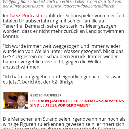
Wolfgang Bahro (62) ist auch im echten Leben schon dem Tod von
der Klinge gesprungen. ©
Britta Pedersen/dpa-Zentralbild/ZB
Im
GZSZ-Podcast
erzählt der Schauspieler von einer fast
fatalen Urlaubserfahrung mit seiner Familie auf
Teneriffa. Demnach sei er so stark ins Meer gezogen
worden, dass er nicht mehr zurück an Land schwimmen
konnte.
"Ich wurde immer weit weggezogen und immer wieder
wurde ich von Wellen unter Wasser gezogen", blickt das
GZSZ-Urgestein mit Schaudern zurück. Immer wieder
habe er vergeblich versucht, gegen die Wellen
anzuschwimmen.
"Ich hatte aufgegeben und eigentlich gedacht: Das war
es jetzt", berichtet der 62-Jährige.
GZSZ SCHAUSPIELER
FELIX VON JASCHEROFF ZU SEINEM GZSZ-AUS: "UNS
SIND LEUTE ZUVOR GEKOMMEN"
Die Menschen am Strand seien irgendwann nur noch als
winzige Figuren zu erkennen gewesen sein, erinnert sich