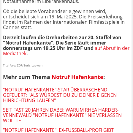
Notaufnahme im Elbkrankenhaus.
Ob die beliebte Vorabendserie gewinnen wird,
entscheidet sich am 19. Mai 2025. Die Preisverleihung
findet im Rahmen der Internationalen Filmfestspiele in
Cannes statt.
Derzeit laufen die Dreharbeiten zur 20. Staffel von
"Notruf Hafenkante". Die Serie läuft immer
donnerstags um 19.25 Uhr im ZDF und
auf Abruf in der
Mediathek
.
Titelfoto: ZDF/Boris Laewen
Mehr zum Thema
Notruf Hafenkante
:
"NOTRUF HAFENKANTE"-STAR ÜBERRASCHEND
GEFEUERT: "ALS WÜRDEST DU ZU DEINER EIGENEN
HINRICHTUNG LAUFEN"
SEIT FAST 20 JAHREN DABEI: WARUM RHEA HARDER-
VENNEWALD "NOTRUF HAFENKANTE" NIE VERLASSEN
WOLLTE
"NOTRUF HAFENKANTE": EX-FUSSBALL-PROFI GIBT S