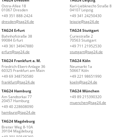
TAG24 Dresden
TAG24 Leipzig
Ostra-Allee 18
Karl-Liebknecht-Straße 8
01067 Dresden
04107 Leipzig
+49 351 888-2424
+49 341 24250430
dresden@tag24.de
leipzig@tag24.de
TAG24 Erfurt
TAG24 Stuttgart
Bahnhofstraße 38
Curiestraße 2
99084 Erfurt
70563 Stuttgart
+49 361 34947880
+49 711 21952530
erfurt@tag24.de
stuttgart@tag24.de
TAG24 Frankfurt a. M.
TAG24 Köln
Friedrich-Ebert-Anlage 36
Neumarkt 1a
60325 Frankfurt am Main
50667 Köln
+49 69 348750580
+49 221 98651990
frankfurt@tag24.de
koeln@tag24.de
TAG24 Hamburg
TAG24 München
Am Sandtorkai 77
+49 89 215390320
20457 Hamburg
muenchen@tag24.de
+49 40 228608090
hamburg@tag24.de
TAG24 Magdeburg
Breiter Weg 8-10A
39104 Magdeburg
+49 391 50548260