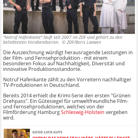
"Notruf Hafenkante" läuft seit 2007 im ZDF und gehört zu den
beliebtesten Vorabendserien. ©
ZDF/Boris Laewen
Die Auszeichnung würdigt herausragende Leistungen in
der Film- und Fernsehproduktion - mit einem
besonderen Fokus auf Nachhaltigkeit, Diversität und
innovative Produktionsstandorte.
Notruf Hafenkante zählt zu den Vorreitern nachhaltiger
TV-Produktionen in Deutschland.
Bereits 2014 erhielt die Krimi-Serie den ersten "Grünen
Drehpass". Ein Gütesiegel für umweltfreundliche Film-
und Fernsehproduktionen, welches von der
Filmförderung Hamburg
Schleswig-Holstein
vergeben
wird.
GOOD LUCK GUYS
"WENN DAS KEINE FRAU WÄRE, HÄTTE ES LÄNGST