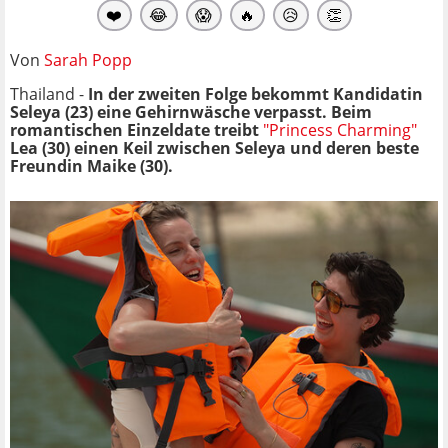
❤️
😂
😱
🔥
😥
👏
Von
Sarah Popp
Thailand -
In der zweiten Folge bekommt Kandidatin
Seleya (23) eine Gehirnwäsche verpasst. Beim
romantischen Einzeldate treibt
"Princess Charming"
Lea (30) einen Keil zwischen Seleya und deren beste
Freundin Maike (30).