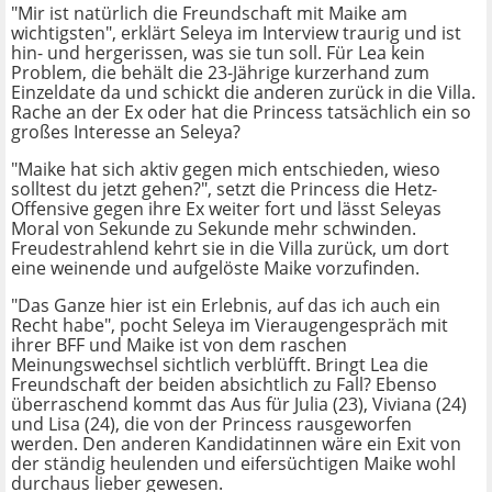
"Mir ist natürlich die Freundschaft mit Maike am
wichtigsten", erklärt Seleya im Interview traurig und ist
hin- und hergerissen, was sie tun soll. Für Lea kein
Problem, die behält die 23-Jährige kurzerhand zum
Einzeldate da und schickt die anderen zurück in die Villa.
Rache an der Ex oder hat die Princess tatsächlich ein so
großes Interesse an Seleya?
"Maike hat sich aktiv gegen mich entschieden, wieso
solltest du jetzt gehen?", setzt die Princess die Hetz-
Offensive gegen ihre Ex weiter fort und lässt Seleyas
Moral von Sekunde zu Sekunde mehr schwinden.
Freudestrahlend kehrt sie in die Villa zurück, um dort
eine weinende und aufgelöste Maike vorzufinden.
"Das Ganze hier ist ein Erlebnis, auf das ich auch ein
Recht habe", pocht Seleya im Vieraugengespräch mit
ihrer BFF und Maike ist von dem raschen
Meinungswechsel sichtlich verblüfft. Bringt Lea die
Freundschaft der beiden absichtlich zu Fall? Ebenso
überraschend kommt das Aus für Julia (23), Viviana (24)
und Lisa (24), die von der Princess rausgeworfen
werden. Den anderen Kandidatinnen wäre ein Exit von
der ständig heulenden und eifersüchtigen Maike wohl
durchaus lieber gewesen.