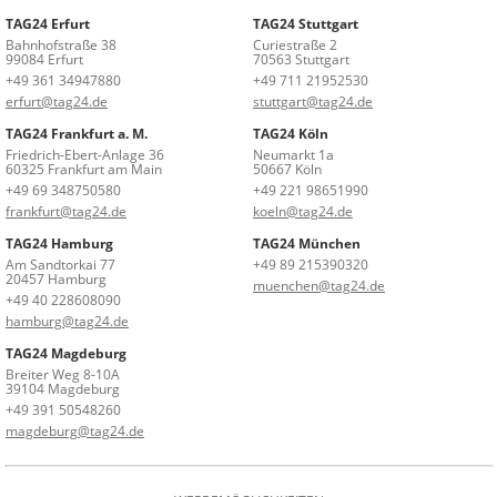
TAG24 Erfurt
TAG24 Stuttgart
Bahnhofstraße 38
Curiestraße 2
99084 Erfurt
70563 Stuttgart
+49 361 34947880
+49 711 21952530
erfurt@tag24.de
stuttgart@tag24.de
TAG24 Frankfurt a. M.
TAG24 Köln
Friedrich-Ebert-Anlage 36
Neumarkt 1a
60325 Frankfurt am Main
50667 Köln
+49 69 348750580
+49 221 98651990
frankfurt@tag24.de
koeln@tag24.de
TAG24 Hamburg
TAG24 München
Am Sandtorkai 77
+49 89 215390320
20457 Hamburg
muenchen@tag24.de
+49 40 228608090
hamburg@tag24.de
TAG24 Magdeburg
Breiter Weg 8-10A
39104 Magdeburg
+49 391 50548260
magdeburg@tag24.de