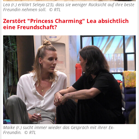
Lea (r.) erklärt Seleya (23), dass sie weniger Rücksicht auf ihre beste
Freundin nehmen soll. ©
RTL
Zerstört "Princess Charming" Lea absichtlich
eine Freundschaft?
Maike (r.) sucht immer wieder das Gespräch mit ihrer Ex-
Freundin. ©
RTL