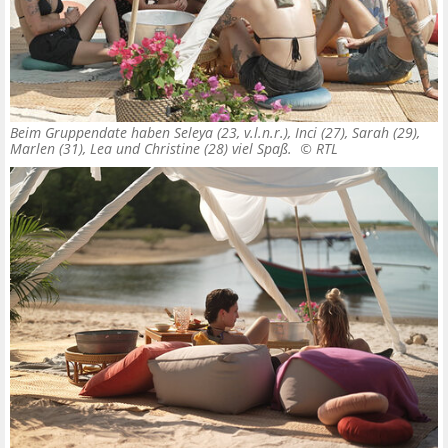
Beim Gruppendate haben Seleya (23, v.l.n.r.), Inci (27), Sarah (29),
Marlen (31), Lea und Christine (28) viel Spaß. ©
RTL