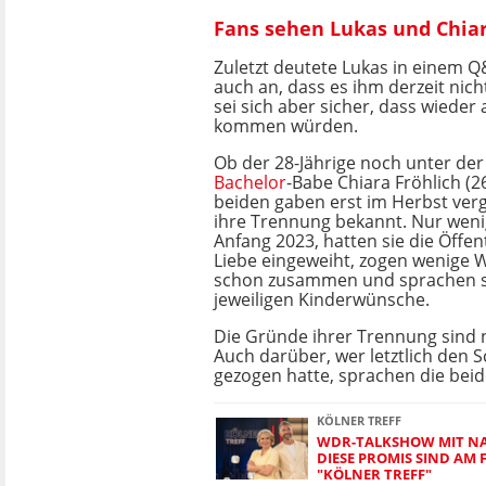
Fans sehen Lukas und Chiar
Zuletzt deutete Lukas in einem Q
auch an, dass es ihm derzeit nicht
sei sich aber sicher, dass wieder
kommen würden.
Ob der 28-Jährige noch unter de
Bachelor
-Babe Chiara Fröhlich (26
beiden gaben erst im Herbst ver
ihre Trennung bekannt. Nur weni
Anfang 2023, hatten sie die Öffent
Liebe eingeweiht, zogen wenige 
schon zusammen und sprachen s
jeweiligen Kinderwünsche.
Die Gründe ihrer Trennung sind 
Auch darüber, wer letztlich den S
gezogen hatte, sprachen die beid
KÖLNER TREFF
WDR-TALKSHOW MIT N
DIESE PROMIS SIND AM
"KÖLNER TREFF"