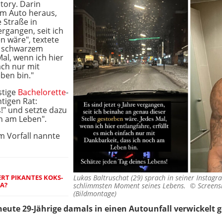
Story. Darin
dem Auto heraus,
e Straße in
ergangen, seit ich
n wäre", textete
or schwarzem
al, wenn ich hier
ach nur mit
ben bin."
stige
Bachelorette
-
tigen Rat:
!" und setzte dazu
ch am Leben".
 Vorfall nannte
ERT PIKANTES KOKS-
Lukas Baltruschat (29) sprach in seiner Instagr
SA?
schlimmsten Moment seines Lebens. ©
Screens
(Bildmontage)
 heute 29-Jährige damals in einen Autounfall verwickelt 