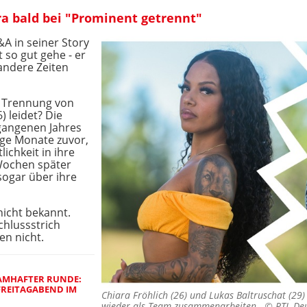
a bald bei "Prominent getrennt"
&A in seiner Story
 so gut gehe - er
 andere Zeiten
r Trennung von
) leidet? Die
gangenen Jahres
ge Monate zuvor,
lichkeit in ihre
Wochen später
ogar über ihre
nicht bekannt.
chlussstrich
en nicht.
AMHAFTER RUNDE:
 FREITAGABEND IM
Chiara Fröhlich (26) und Lukas Baltruschat (29
wieder als Team zusammenarbeiten. ©
RTL De