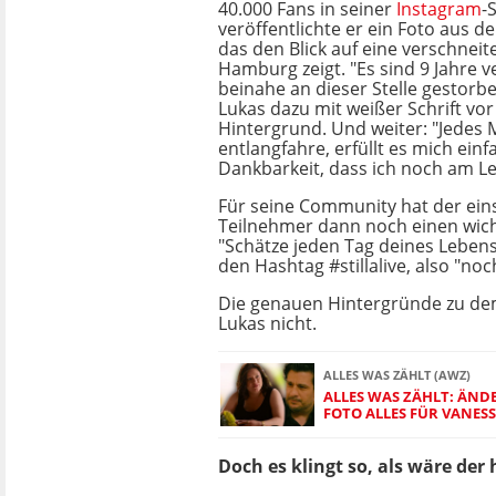
40.000 Fans in seiner
Instagram
-
veröffentlichte er ein Foto aus 
das den Blick auf eine verschneit
Hamburg zeigt. "Es sind 9 Jahre v
beinahe an dieser Stelle gestorbe
Lukas dazu mit weißer Schrift v
Hintergrund. Und weiter: "Jedes M
entlangfahre, erfüllt es mich einf
Dankbarkeit, dass ich noch am Le
Für seine Community hat der ein
Teilnehmer dann noch einen wich
"Schätze jeden Tag deines Lebens
den Hashtag #stillalive, also "no
Die genauen Hintergründe zu dem
Lukas nicht.
ALLES WAS ZÄHLT (AWZ)
ALLES WAS ZÄHLT: ÄND
FOTO ALLES FÜR VANES
Doch es klingt so, als wäre der