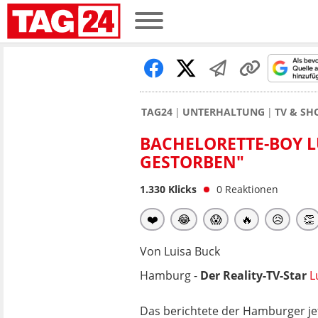
TAG24
UNTERHALTUNG
TV & S
BACHELORETTE-BOY L
GESTORBEN"
1.330
Klicks
0
Reaktionen
❤️
😂
😱
🔥
😥
👏
Von Luisa Buck
Hamburg -
Der Reality-TV-Star
L
Das berichtete der Hamburger je