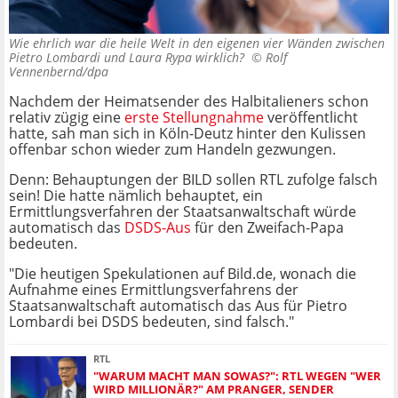
Wie ehrlich war die heile Welt in den eigenen vier Wänden zwischen
Pietro Lombardi und Laura Rypa wirklich? ©
Rolf
Vennenbernd/dpa
Nachdem der Heimatsender des Halbitalieners schon
relativ zügig eine
erste Stellungnahme
veröffentlicht
hatte, sah man sich in Köln-Deutz hinter den Kulissen
offenbar schon wieder zum Handeln gezwungen.
Denn: Behauptungen der BILD sollen RTL zufolge falsch
sein! Die hatte nämlich behauptet, ein
Ermittlungsverfahren der Staatsanwaltschaft würde
automatisch das
DSDS-Aus
für den Zweifach-Papa
bedeuten.
"Die heutigen Spekulationen auf Bild.de, wonach die
Aufnahme eines Ermittlungsverfahrens der
Staatsanwaltschaft automatisch das Aus für Pietro
Lombardi bei DSDS bedeuten, sind falsch."
RTL
"WARUM MACHT MAN SOWAS?": RTL WEGEN "WER
WIRD MILLIONÄR?" AM PRANGER, SENDER