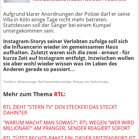
Aufgrund klarer Anordnungen der Polizei darf er seine
Villa in Köln einige Tage nicht mehr betreten.
Stattdessen soll der Sänger bei einem Kumpel
untergekommen sein.
Instagram-Storys seiner Verlobten zufolge soll sich
die Influencerin wieder im gemeinsamen Haus
aufhalten. Zuletzt waren sich die zwei - erneut - für
kurze Zeit auf Instagram entfolgt. Inzwischen wollen
sie aber wohl wieder wissen was im Leben des
Anderen gerade so passiert...
Titelfoto: Bildmontage: Rolf Vennenbernd/dpa, Philipp von Ditfurth/dpa
Mehr zum Thema
RTL
:
RTL ZIEHT "STERN TV" DEN STECKER! DAS STECKT
DAHINTER
"WARUM MACHT MAN SOWAS?": RTL WEGEN "WER WIRD
MILLIONÄR?" AM PRANGER, SENDER REAGIERT SOFORT
RTL TÜTET RECHTE-PAKET EIN: DIESER SPITZENSPORT IST