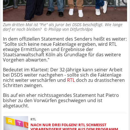
Zum dritten Mal ist "Pie" als Juror bei DSDS beschäftigt. Wie lange
darf er noch bleiben? ©
Philipp von Ditfurth/dpa
In dem offiziellen Statement des Senders heißt es weiter:
"Sollte sich keine neue Faktenlage ergeben, wird RTL
etwaige Ermittlungen und Ergebnisse der
Staatsanwaltschaft Köln als Grundlage für das weitere
Vorgehen abwarten."
Bedeutet im Klartext: Der 32-Jährige kann seiner Arbeit
bei DSDS weiter nachgehen - sollte sich die Faktenlage
nicht weiter verschärfen und
RTL
doch zu drastischeren
Schritten zwingen.
Bis auf ein eher nichtssagendes Statement hat Pietro
bisher zu den Vorwürfen geschwiegen und ist
abgetaucht.
RTL
NACH NUR DREI FOLGEN! RTL SCHMEISST V
ORABENDSERIE WIEDER AUS DEM PROGRAMM