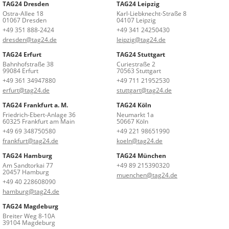
TAG24 Dresden
TAG24 Leipzig
Ostra-Allee 18
Karl-Liebknecht-Straße 8
01067 Dresden
04107 Leipzig
+49 351 888-2424
+49 341 24250430
dresden@tag24.de
leipzig@tag24.de
TAG24 Erfurt
TAG24 Stuttgart
Bahnhofstraße 38
Curiestraße 2
99084 Erfurt
70563 Stuttgart
+49 361 34947880
+49 711 21952530
erfurt@tag24.de
stuttgart@tag24.de
TAG24 Frankfurt a. M.
TAG24 Köln
Friedrich-Ebert-Anlage 36
Neumarkt 1a
60325 Frankfurt am Main
50667 Köln
+49 69 348750580
+49 221 98651990
frankfurt@tag24.de
koeln@tag24.de
TAG24 Hamburg
TAG24 München
Am Sandtorkai 77
+49 89 215390320
20457 Hamburg
muenchen@tag24.de
+49 40 228608090
hamburg@tag24.de
TAG24 Magdeburg
Breiter Weg 8-10A
39104 Magdeburg