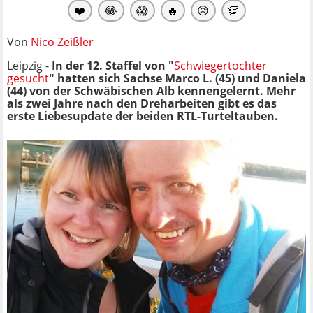
❤️
😂
😱
🔥
😥
👏
Von
Nico Zeißler
Leipzig -
In der 12. Staffel von "
Schwiegertochter
gesucht
" hatten sich Sachse Marco L. (45) und Daniela
(44) von der Schwäbischen Alb kennengelernt. Mehr
als zwei Jahre nach den Dreharbeiten gibt es das
erste Liebesupdate der beiden RTL-Turteltauben.