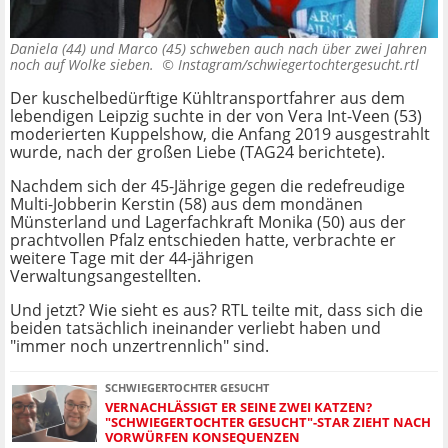
Daniela (44) und Marco (45) schweben auch nach über zwei Jahren
noch auf Wolke sieben. ©
Instagram/schwiegertochtergesucht.rtl
Der kuschelbedürftige Kühltransportfahrer aus dem
lebendigen Leipzig suchte in der von Vera Int-Veen (53)
moderierten Kuppelshow, die Anfang 2019 ausgestrahlt
wurde, nach der großen Liebe (TAG24 berichtete).
Nachdem sich der 45-Jährige gegen die redefreudige
Multi-Jobberin Kerstin (58) aus dem mondänen
Münsterland und Lagerfachkraft Monika (50) aus der
prachtvollen Pfalz entschieden hatte, verbrachte er
weitere Tage mit der 44-jährigen
Verwaltungsangestellten.
Und jetzt? Wie sieht es aus? RTL teilte mit, dass sich die
beiden tatsächlich ineinander verliebt haben und
"immer noch unzertrennlich" sind.
SCHWIEGERTOCHTER GESUCHT
VERNACHLÄSSIGT ER SEINE ZWEI KATZEN?
"SCHWIEGERTOCHTER GESUCHT"-STAR ZIEHT NACH
VORWÜRFEN KONSEQUENZEN