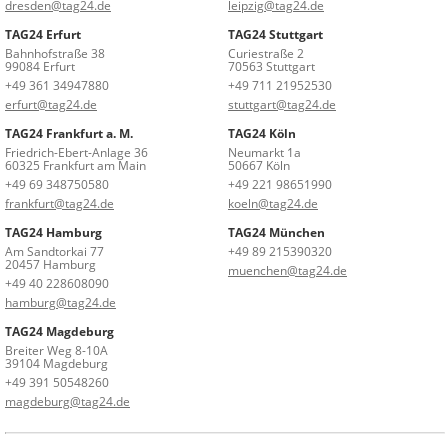
dresden@tag24.de
leipzig@tag24.de
TAG24 Erfurt
TAG24 Stuttgart
Bahnhofstraße 38
Curiestraße 2
99084 Erfurt
70563 Stuttgart
+49 361 34947880
+49 711 21952530
erfurt@tag24.de
stuttgart@tag24.de
TAG24 Frankfurt a. M.
TAG24 Köln
Friedrich-Ebert-Anlage 36
Neumarkt 1a
60325 Frankfurt am Main
50667 Köln
+49 69 348750580
+49 221 98651990
frankfurt@tag24.de
koeln@tag24.de
TAG24 Hamburg
TAG24 München
Am Sandtorkai 77
+49 89 215390320
20457 Hamburg
muenchen@tag24.de
+49 40 228608090
hamburg@tag24.de
TAG24 Magdeburg
Breiter Weg 8-10A
39104 Magdeburg
+49 391 50548260
magdeburg@tag24.de