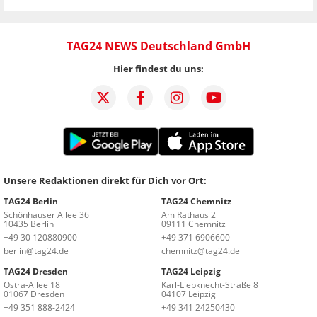
TAG24 NEWS Deutschland GmbH
Hier findest du uns:
Unsere Redaktionen direkt für Dich vor Ort:
TAG24 Berlin
TAG24 Chemnitz
Schönhauser Allee 36
Am Rathaus 2
10435 Berlin
09111 Chemnitz
+49 30 120880900
+49 371 6906600
berlin@tag24.de
chemnitz@tag24.de
TAG24 Dresden
TAG24 Leipzig
Ostra-Allee 18
Karl-Liebknecht-Straße 8
01067 Dresden
04107 Leipzig
+49 351 888-2424
+49 341 24250430