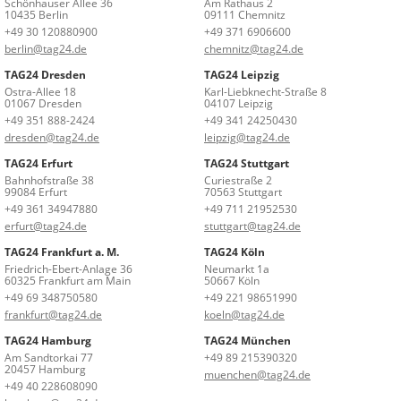
Schönhauser Allee 36
Am Rathaus 2
10435 Berlin
09111 Chemnitz
+49 30 120880900
+49 371 6906600
berlin@tag24.de
chemnitz@tag24.de
TAG24 Dresden
TAG24 Leipzig
Ostra-Allee 18
Karl-Liebknecht-Straße 8
01067 Dresden
04107 Leipzig
+49 351 888-2424
+49 341 24250430
dresden@tag24.de
leipzig@tag24.de
TAG24 Erfurt
TAG24 Stuttgart
Bahnhofstraße 38
Curiestraße 2
99084 Erfurt
70563 Stuttgart
+49 361 34947880
+49 711 21952530
erfurt@tag24.de
stuttgart@tag24.de
TAG24 Frankfurt a. M.
TAG24 Köln
Friedrich-Ebert-Anlage 36
Neumarkt 1a
60325 Frankfurt am Main
50667 Köln
+49 69 348750580
+49 221 98651990
frankfurt@tag24.de
koeln@tag24.de
TAG24 Hamburg
TAG24 München
Am Sandtorkai 77
+49 89 215390320
20457 Hamburg
muenchen@tag24.de
+49 40 228608090