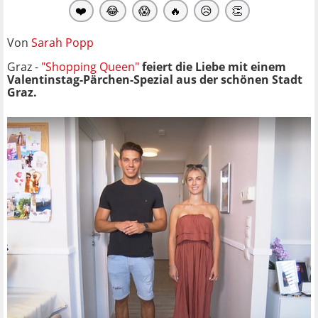
❤️
😂
😱
🔥
😥
👏
Von
Sarah Popp
Graz -
"Shopping Queen"
feiert die Liebe mit einem
Valentinstag-Pärchen-Spezial aus der schönen Stadt
Graz.