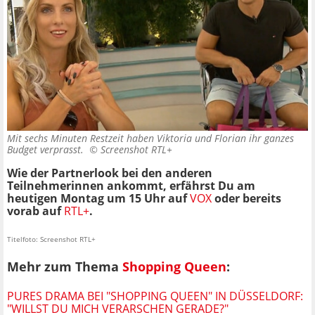
Mit sechs Minuten Restzeit haben Viktoria und Florian ihr ganzes
Budget verprasst. ©
Screenshot RTL+
Wie der Partnerlook bei den anderen
Teilnehmerinnen ankommt, erfährst Du am
heutigen Montag um 15 Uhr auf
VOX
oder bereits
vorab auf
RTL+
.
Titelfoto: Screenshot RTL+
Mehr zum Thema
Shopping Queen
:
PURES DRAMA BEI "SHOPPING QUEEN" IN DÜSSELDORF:
"WILLST DU MICH VERARSCHEN GERADE?"