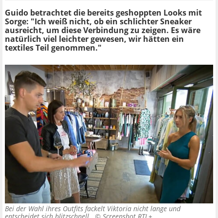
Guido betrachtet die bereits geshoppten Looks mit
Sorge: "Ich weiß nicht, ob ein schlichter Sneaker
ausreicht, um diese Verbindung zu zeigen. Es wäre
natürlich viel leichter gewesen, wir hätten ein
textiles Teil genommen."
Bei der Wahl ihres Outfits fackelt Viktoria nicht lange und
entscheidet sich blitzschnell. ©
Screenshot RTL+