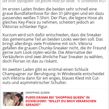
Die erste Stylingidee: Die gleiche Hose für beide. ©
Screenshot RTL+
Im ersten Laden finden die beiden sehr schnell eine
graue Bundfaltenhose für den 31-Jährigen und ein dazu
passendes weißes T-Shirt. Der Plan, die legere Hose als
gleiches Key-Piece zu nehmen, scheitert jedoch an
Viktorias schlanker Figur.
Kurzum wird sich dafür entschieden, dass die Sneaker
das gemeinsame Teil an beiden Looks werden soll. Das
bringt allerdings viele Probleme mit sich. Viktoria
gefallen die grauen Chunky-Sneaker nicht, die ihr Freund
gerne zum Look stylen würde. Die Alternative der
Verkäuferin sind zwei ähnliche Paar Sneaker zu wählen,
doch Florian ist das zu riskant.
Im zweiten Laden gibt es erstmal einen Schluck
Champagner zur Beruhigung. In Windeseile entscheidet
sich Viktoria dann für ein enges, blaues Kleid mit Cut-
outs und asymmetrischer Schulter.
SHOPPING QUEEN
PURES DRAMA BEI "SHOPPING QUEEN" IN
DÜSSELDORF: "WILLST DU MICH VERARSCHEN
GERADE?"