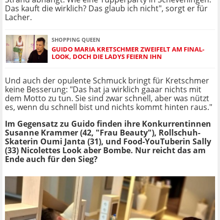
Das kauft die wirklich? Das glaub ich nicht", sorgt er für
Lacher.
SHOPPING QUEEN
GUIDO MARIA KRETSCHMER ZWEIFELT AM FINAL-
LOOK, DOCH DIE LADYS FEIERN IHN
Und auch der opulente Schmuck bringt für Kretschmer
keine Besserung: "Das hat ja wirklich gaaar nichts mit
dem Motto zu tun. Sie sind zwar schnell, aber was nützt
es, wenn du schnell bist und nichts kommt hinten raus."
Im Gegensatz zu Guido finden ihre Konkurrentinnen
Susanne Krammer (42, "Frau Beauty"), Rollschuh-
Skaterin Oumi Janta (31), und Food-YouTuberin Sally
(33) Nicolettes Look aber Bombe. Nur reicht das am
Ende auch für den Sieg?