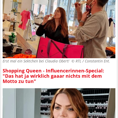
Erst mal ein Sektchen bei Claudia Obert! ©
RTL / Constantin Ent.
Shopping Queen - Influencerinnen-Special:
"Das hat ja wirklich gaaar nichts mit dem
Motto zu tun"