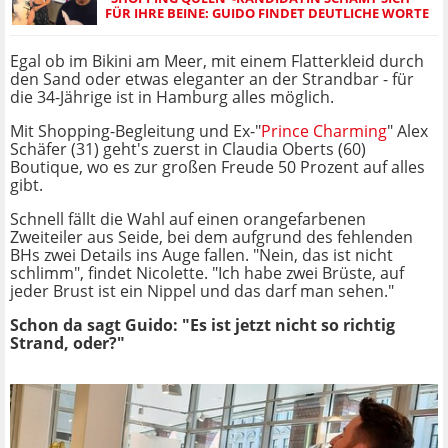
FÜR IHRE BEINE: GUIDO FINDET DEUTLICHE WORTE
Egal ob im Bikini am Meer, mit einem Flatterkleid durch
den Sand oder etwas eleganter an der Strandbar - für
die 34-Jährige ist in Hamburg alles möglich.
Mit Shopping-Begleitung und Ex-"
Prince Charming
" Alex
Schäfer (31) geht's zuerst in Claudia Oberts (60)
Boutique, wo es zur großen Freude 50 Prozent auf alles
gibt.
Schnell fällt die Wahl auf einen orangefarbenen
Zweiteiler aus Seide, bei dem aufgrund des fehlenden
BHs zwei Details ins Auge fallen. "Nein, das ist nicht
schlimm", findet Nicolette. "Ich habe zwei Brüste, auf
jeder Brust ist ein Nippel und das darf man sehen."
Schon da sagt Guido: "Es ist jetzt nicht so richtig
Strand, oder?"