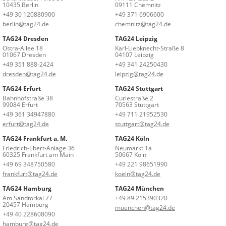
10435 Berlin
09111 Chemnitz
+49 30 120880900
+49 371 6906600
berlin@tag24.de
chemnitz@tag24.de
TAG24 Dresden
TAG24 Leipzig
Ostra-Allee 18
Karl-Liebknecht-Straße 8
01067 Dresden
04107 Leipzig
+49 351 888-2424
+49 341 24250430
dresden@tag24.de
leipzig@tag24.de
TAG24 Erfurt
TAG24 Stuttgart
Bahnhofstraße 38
Curiestraße 2
99084 Erfurt
70563 Stuttgart
+49 361 34947880
+49 711 21952530
erfurt@tag24.de
stuttgart@tag24.de
TAG24 Frankfurt a. M.
TAG24 Köln
Friedrich-Ebert-Anlage 36
Neumarkt 1a
60325 Frankfurt am Main
50667 Köln
+49 69 348750580
+49 221 98651990
frankfurt@tag24.de
koeln@tag24.de
TAG24 Hamburg
TAG24 München
Am Sandtorkai 77
+49 89 215390320
20457 Hamburg
muenchen@tag24.de
+49 40 228608090
hamburg@tag24.de