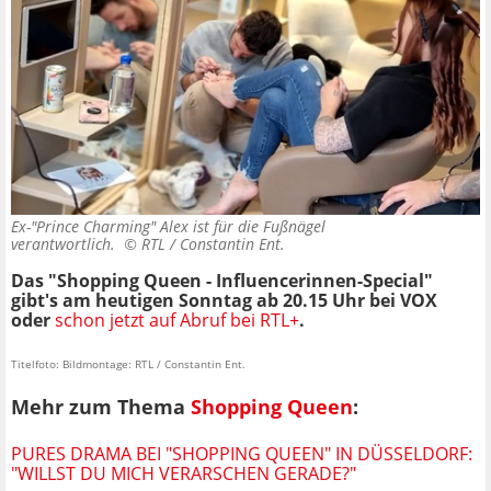
Ex-"Prince Charming" Alex ist für die Fußnägel
verantwortlich. ©
RTL / Constantin Ent.
Das "Shopping Queen - Influencerinnen-Special"
gibt's am heutigen Sonntag ab 20.15 Uhr bei VOX
oder
schon jetzt auf Abruf bei RTL+
.
Titelfoto: Bildmontage: RTL / Constantin Ent.
Mehr zum Thema
Shopping Queen
:
PURES DRAMA BEI "SHOPPING QUEEN" IN DÜSSELDORF:
"WILLST DU MICH VERARSCHEN GERADE?"