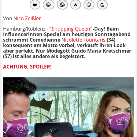
❤️
😂
😱
🔥
😥
👏
Von
Nico Zeißler
Hamburg/Koblenz -
"
Shopping Queen
"-Day! Beim
Influencerinnen-Special am heutigen Sonntagabend
schrammt Comedienne
Nicolette Fountaris
(34)
konsequent am Motto vorbei, verkauft ihren Look
aber perfekt. Nur Modegott Guido Maria Kretschmer
(57) ist alles andere als begeistert.
ACHTUNG, SPOILER!