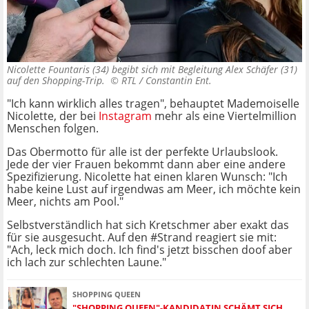
Nicolette Fountaris (34) begibt sich mit Begleitung Alex Schäfer (31)
auf den Shopping-Trip. ©
RTL / Constantin Ent.
"Ich kann wirklich alles tragen", behauptet Mademoiselle
Nicolette, der bei
Instagram
mehr als eine Viertelmillion
Menschen folgen.
Das Obermotto für alle ist der perfekte Urlaubslook.
Jede der vier Frauen bekommt dann aber eine andere
Spezifizierung. Nicolette hat einen klaren Wunsch: "Ich
habe keine Lust auf irgendwas am Meer, ich möchte kein
Meer, nichts am Pool."
Selbstverständlich hat sich Kretschmer aber exakt das
für sie ausgesucht. Auf den #Strand reagiert sie mit:
"Ach, leck mich doch. Ich find's jetzt bisschen doof aber
ich lach zur schlechten Laune."
SHOPPING QUEEN
"SHOPPING QUEEN"-KANDIDATIN SCHÄMT SICH