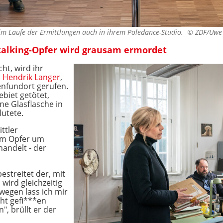
im Laufe der Ermittlungen auch in ihrem Poledance-Studio. ©
ZDF/Uwe
talking-Opfer wird grausam ermordet
ht, wird ihr
 Hendrik Langer
,
henfundort gerufen.
biet getötet,
e Glasflasche in
utete.
ittler
dem Opfer um
handelt - der
estreitet der, mit
wird gleichzeitig
egen lass ich mir
cht gefi***en
, brüllt er der