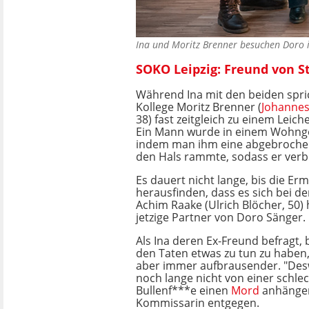
Ina und Moritz Brenner besuchen Doro 
SOKO Leipzig: Freund von S
Während Ina mit den beiden spric
Kollege Moritz Brenner (
Johannes
38) fast zeitgleich zu einem Leic
Ein Mann wurde in einem Wohnge
indem man ihm eine abgebrochen
den Hals rammte, sodass er verbl
Es dauert nicht lange, bis die Erm
herausfinden, dass es sich bei 
Achim Raake (Ulrich Blöcher, 50) 
jetzige Partner von Doro Sänger.
Als Ina deren Ex-Freund befragt, b
den Taten etwas zu tun zu haben, 
aber immer aufbrausender. "Desw
noch lange nicht von einer schle
Bullenf***e einen
Mord
anhängen"
Kommissarin entgegen.