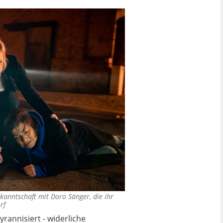
anntschaft mit Doro Sänger, die ihr
rf
yrannisiert - widerliche