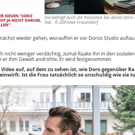
ER NEUEN "SOKO
Ina befragt auch die Polizisten, bei denen Doro
GEHT JA NICHT DARUM,
hat. ©
ZDF/Uwe Frauendorf
LEN"
ächst wieder gehen, woraufhin er vor Doros Studio auftauc
h nicht weniger verdächtig, zumal Raake ihn in den sozialen
in er ihm Gewalt androhte. Er wird festgenommen.
Video auf, auf dem zu sehen ist, wie Doro gegenüber Raa
inwirft. Ist die Frau tatsächlich so unschuldig wie sie t