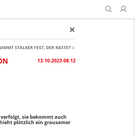
I NIMMT STALKER FEST, DER RASTET AUS: "LASS MIR VON BULL
VON
13.10.2023 08:12
r verfolgt, sie bekommt auch
hieht plötzlich ein grausamer