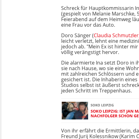
Schreck für Hauptkommissarin 
(gespielt von Melanie Marschke, 
Feierabend auf dem Heimweg läuft
eine Frau vor das Auto.
Doro Sänger (
Claudia Schmutzler
leicht verletzt, lehnt eine mediz
jedoch ab. "Mein Ex ist hinter mir 
völlig verängstigt hervor.
Die alarmierte Ina setzt Doro in 
sie nach Hause, wo sie eine Wohn
mit zahlreichen Schlössern und 
gesichert ist. Die Inhaberin eine
Studios selbst ist äußerst schreck
jeden Schritt im Treppenhaus.
SOKO LEIPZIG
SOKO LEIPZIG: IST JAN
NACHFOLGER SCHON G
Von ihr erfährt die Ermittlerin, d
Freund Jurij Kolessnikow (Karim Ch