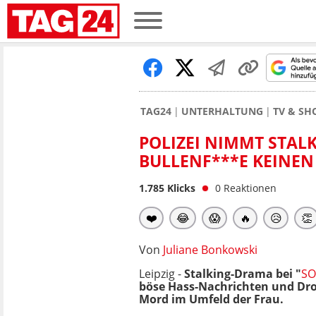
TAG24
UNTERHALTUNG
TV & S
POLIZEI NIMMT STALK
BULLENF***E KEINE
1.785
Klicks
0
Reaktionen
❤️
😂
😱
🔥
😥
👏
Von
Juliane Bonkowski
Leipzig -
Stalking-Drama bei "
SO
böse Hass-Nachrichten und Droh
Mord im Umfeld der Frau.