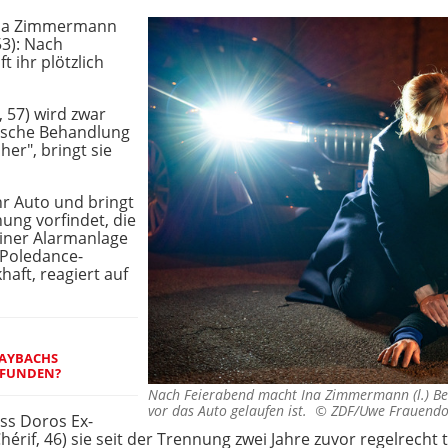
Ina Zimmermann
53): Nach
 ihr plötzlich
, 57) wird zwar
inische Behandlung
her", bringt sie
ihr Auto und bringt
ung vorfindet, die
einer Alarmanlage
s Poledance-
haft, reagiert auf
 MAYBACHS
EFUNDEN?
Nach Feierabend macht Ina Zimmermann (l.) Bek
vor das Auto gelaufen ist. ©
ZDF/Uwe Frauendo
ass Doros Ex-
érif, 46) sie seit der Trennung zwei Jahre zuvor regelrecht t