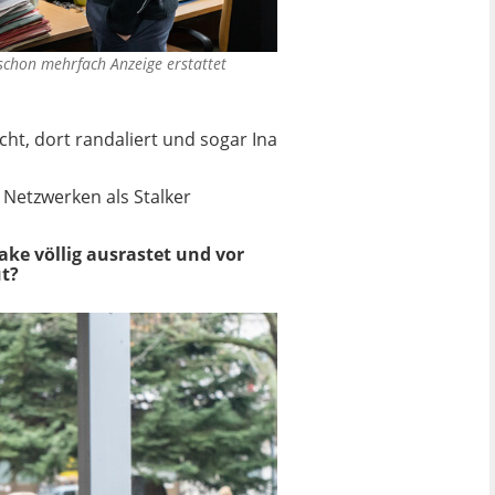
 schon mehrfach Anzeige erstattet
ht, dort randaliert und sogar Ina
 Netzwerken als Stalker
ke völlig ausrastet und vor
ut?