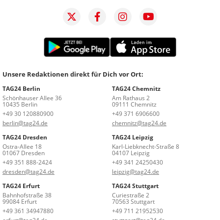
Unsere Redaktionen direkt für Dich vor Ort:
TAG24 Berlin
TAG24 Chemnitz
Schönhauser Allee 36
Am Rathaus 2
10435 Berlin
09111 Chemnitz
+49 30 120880900
+49 371 6906600
berlin@tag24.de
chemnitz@tag24.de
TAG24 Dresden
TAG24 Leipzig
Ostra-Allee 18
Karl-Liebknecht-Straße 8
01067 Dresden
04107 Leipzig
+49 351 888-2424
+49 341 24250430
dresden@tag24.de
leipzig@tag24.de
TAG24 Erfurt
TAG24 Stuttgart
Bahnhofstraße 38
Curiestraße 2
99084 Erfurt
70563 Stuttgart
+49 361 34947880
+49 711 21952530