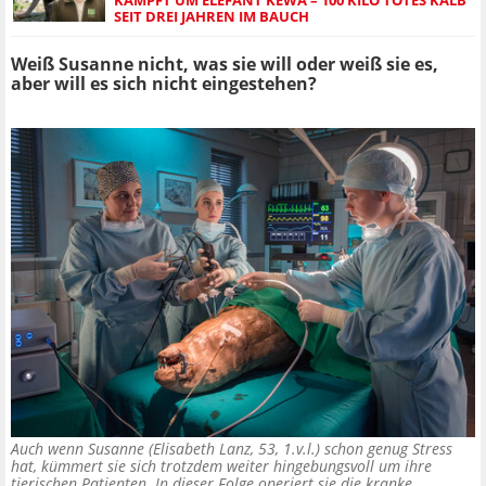
KÄMPFT UM ELEFANT KEWA – 100 KILO TOTES KALB
SEIT DREI JAHREN IM BAUCH
Weiß Susanne nicht, was sie will oder weiß sie es,
aber will es sich nicht eingestehen?
Auch wenn Susanne (Elisabeth Lanz, 53, 1.v.l.) schon genug Stress
hat, kümmert sie sich trotzdem weiter hingebungsvoll um ihre
tierischen Patienten. In dieser Folge operiert sie die kranke