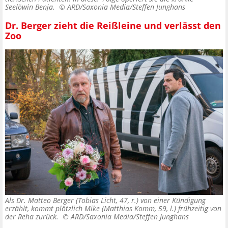
Seelöwin Benja. ©
ARD/Saxonia Media/Steffen Junghans
Dr. Berger zieht die Reißleine und verlässt den
Zoo
Als Dr. Matteo Berger (Tobias Licht, 47, r.) von einer Kündigung
erzählt, kommt plötzlich Mike (Matthias Komm, 59, l.) frühzeitig von
der Reha zurück. ©
ARD/Saxonia Media/Steffen Junghans