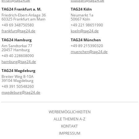
erfurt@tag24.de
stuttgart@tag24.de
TAG24 Frankfurt a. M.
TAG24 Köln
Friedrich-Ebert-Anlage 36
Neumarkt 1a
60325 Frankfurt am Main
50667 Köln
+49 69 348750580
+49 221 98651990
frankfurt@tag24.de
koeln@tag24.de
TAG24 Hamburg
TAG24 München
Am Sandtorkai 77
+49 89 215390320
20457 Hamburg
muenchen@tag24.de
+49 40 228608090
hamburg@tag24.de
TAG24 Magdeburg
Breiter Weg 8-10A
39104 Magdeburg
+49 391 50548260
magdeburg@tag24.de
WERBEMÖGLICHKEITEN
ALLE THEMEN A-Z
KONTAKT
IMPRESSUM