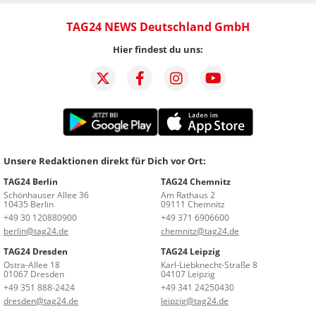
TAG24 NEWS Deutschland GmbH
Hier findest du uns:
Unsere Redaktionen direkt für Dich vor Ort:
TAG24 Berlin
TAG24 Chemnitz
Schönhauser Allee 36
Am Rathaus 2
10435 Berlin
09111 Chemnitz
+49 30 120880900
+49 371 6906600
berlin@tag24.de
chemnitz@tag24.de
TAG24 Dresden
TAG24 Leipzig
Ostra-Allee 18
Karl-Liebknecht-Straße 8
01067 Dresden
04107 Leipzig
+49 351 888-2424
+49 341 24250430
dresden@tag24.de
leipzig@tag24.de