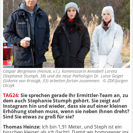
Caspar Bergmann (Heinze, v.l.), Kommissarin Annabell Lorenz
(Stephanie Stumph, 38) und die neue Pathologin Dr. Luisa Geiger
(Sidonie von Krosigk, 33) arbeiten fortan zusammen. ©
ZDF/Jurgen
Olczyk
TAG24:
Sie sprechen gerade Ihr Ermittler-Team an, zu
dem auch Stephanie Stumph gehört. Sie zeigt auf
Instagram hin und wieder, dass sie auf einer kleinen
Erhöhung stehen muss, wenn sie neben Ihnen dreht?
Sind Sie etwas zu groß für sie?
Thomas Heinze:
Ich bin 1,91 Meter, und Steph ist ein
bisschen kleiner als ich (lacht). Damit wir homogener ins