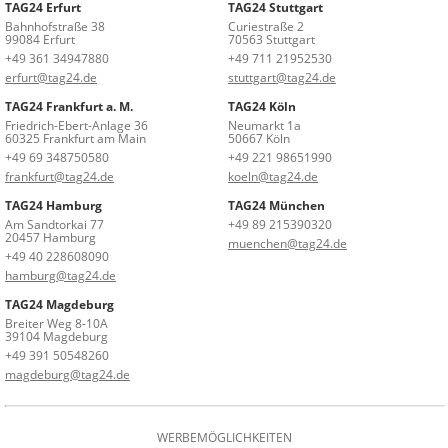
TAG24 Erfurt
TAG24 Stuttgart
Bahnhofstraße 38
Curiestraße 2
99084 Erfurt
70563 Stuttgart
+49 361 34947880
+49 711 21952530
erfurt@tag24.de
stuttgart@tag24.de
TAG24 Frankfurt a. M.
TAG24 Köln
Friedrich-Ebert-Anlage 36
Neumarkt 1a
60325 Frankfurt am Main
50667 Köln
+49 69 348750580
+49 221 98651990
frankfurt@tag24.de
koeln@tag24.de
TAG24 Hamburg
TAG24 München
Am Sandtorkai 77
+49 89 215390320
20457 Hamburg
muenchen@tag24.de
+49 40 228608090
hamburg@tag24.de
TAG24 Magdeburg
Breiter Weg 8-10A
39104 Magdeburg
+49 391 50548260
magdeburg@tag24.de
WERBEMÖGLICHKEITEN