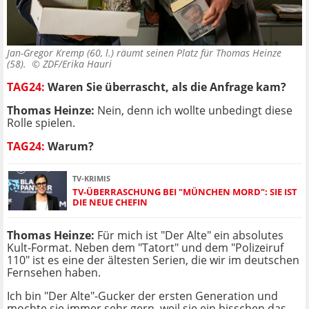
Jan-Gregor Kremp (60, l.) räumt seinen Platz für Thomas Heinze
(58). ©
ZDF/Erika Hauri
TAG24:
Waren Sie überrascht, als die Anfrage kam?
Thomas Heinze:
Nein, denn ich wollte unbedingt diese
Rolle spielen.
TAG24:
Warum?
TV-KRIMIS
TV-ÜBERRASCHUNG BEI "MÜNCHEN MORD": SIE IST
DIE NEUE CHEFIN
Thomas Heinze:
Für mich ist "Der Alte" ein absolutes
Kult-Format. Neben dem "Tatort" und dem "Polizeiruf
110" ist es eine der ältesten Serien, die wir im deutschen
Fernsehen haben.
Ich bin "Der Alte"-Gucker der ersten Generation und
mochte sie immer sehr gern, weil sie ein bisschen das