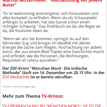
Autor"
"Es ist wahnsinnig anstrengend, sich hinzusetzen und
alles komplett zu erfinden. Wenn du als Schauspieler
anfängst zu arbeiten, hat das Ganze schon einen
richtigen Schwung." Das Drehbuch sei da, die Regie sei
da, die Kostüme seien da.
"Wenn wir ans Set kommen, springst du auf den
fahrenden Zug und bringst im Idealfall mit deiner
Energie die Sache zum Fliegen. Hochachtung vor jedem
Autor, der aus einem Blatt Papier eine Geschichte macht
und erfindet, wie die Personen, die Wohnungen,
Requisiten et cetera aussehen."
Der ZDF-Krimi "München Mord - Die indische
Methode" läuft am 14. Dezember um 20.15 Uhr. In der
ZDF-Mediathek
ist er bereits abrufbar.
Titelfoto: Felix Hörhager/dpa
Mehr zum Thema
TV-Krimis
:
TV-ÜBERRASCHUNG BEI "MÜNCHEN MORD": SIE IST DIE