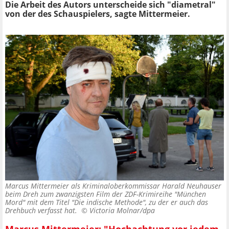
Die Arbeit des Autors unterscheide sich "diametral"
von der des Schauspielers, sagte Mittermeier.
Marcus Mittermeier als Kriminaloberkommissar Harald Neuhauser
beim Dreh zum zwanzigsten Film der ZDF-Krimireihe "München
Mord" mit dem Titel "Die indische Methode", zu der er auch das
Drehbuch verfasst hat. ©
Victoria Molnar/dpa
Marcus Mittermeier: "Hochachtung vor jedem