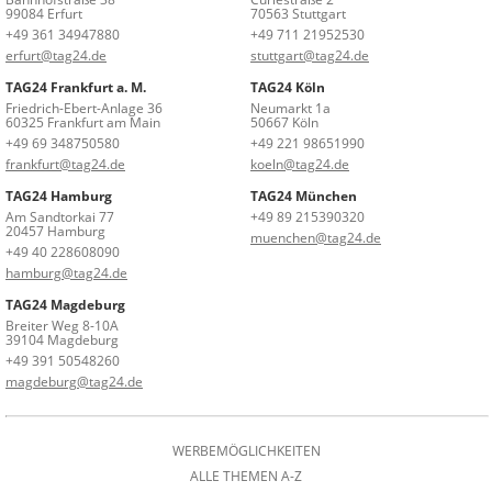
99084 Erfurt
70563 Stuttgart
+49 361 34947880
+49 711 21952530
erfurt@tag24.de
stuttgart@tag24.de
TAG24 Frankfurt a. M.
TAG24 Köln
Friedrich-Ebert-Anlage 36
Neumarkt 1a
60325 Frankfurt am Main
50667 Köln
+49 69 348750580
+49 221 98651990
frankfurt@tag24.de
koeln@tag24.de
TAG24 Hamburg
TAG24 München
Am Sandtorkai 77
+49 89 215390320
20457 Hamburg
muenchen@tag24.de
+49 40 228608090
hamburg@tag24.de
TAG24 Magdeburg
Breiter Weg 8-10A
39104 Magdeburg
+49 391 50548260
magdeburg@tag24.de
WERBEMÖGLICHKEITEN
ALLE THEMEN A-Z