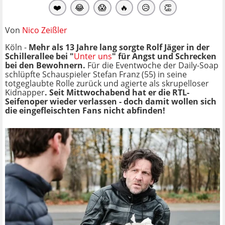
❤️
😂
😱
🔥
😥
👏
Von
Nico Zeißler
Köln -
Mehr als 13 Jahre lang sorgte Rolf Jäger in der
Schillerallee bei "
Unter uns
" für Angst und Schrecken
bei den Bewohnern.
Für die Eventwoche der Daily-Soap
schlüpfte Schauspieler Stefan Franz (55) in seine
totgeglaubte Rolle zurück und agierte als skrupelloser
Kidnapper
. Seit Mittwochabend hat er die RTL-
Seifenoper wieder verlassen - doch damit wollen sich
die eingefleischten Fans nicht abfinden!