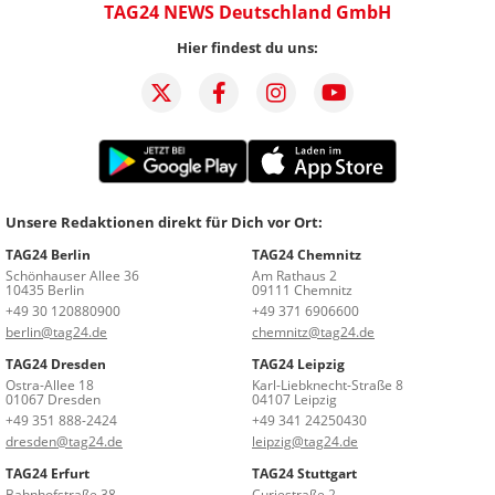
TAG24 NEWS Deutschland GmbH
Hier findest du uns:
Unsere Redaktionen direkt für Dich vor Ort:
TAG24 Berlin
TAG24 Chemnitz
Schönhauser Allee 36
Am Rathaus 2
10435 Berlin
09111 Chemnitz
+49 30 120880900
+49 371 6906600
berlin@tag24.de
chemnitz@tag24.de
TAG24 Dresden
TAG24 Leipzig
Ostra-Allee 18
Karl-Liebknecht-Straße 8
01067 Dresden
04107 Leipzig
+49 351 888-2424
+49 341 24250430
dresden@tag24.de
leipzig@tag24.de
TAG24 Erfurt
TAG24 Stuttgart
Bahnhofstraße 38
Curiestraße 2