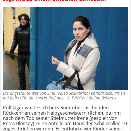
Die angestaute Wut von Sina (Valea Scalabrino) entlädt sich, als sie
auf Rolf trifft. Sie knockt Rolf aus. ©
TVNOW / Stefan Behrens
Rolf Jäger wollte sich bei seiner überraschenden
Rückkehr an seinen Halbgeschwistern rächen, da ihm
nach dem Tod seiner Stiefmutter Irene (gespielt von
Petra Blossey) keine Anteile am Haus der Schillerallee 10
zugeschrieben wurden. Er entführte vier Kinder seiner