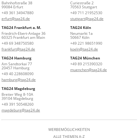
Bahnhofstraße 38
Curiestraße 2
99084 Erfurt
70563 Stuttgart
+49 361 34947880
+49 711 21952530
erfurt@tag24.de
stuttgart@tag24.de
TAG24 Frankfurt a. M.
TAG24 Köln
Friedrich-Ebert-Anlage 36
Neumarkt 1a
60325 Frankfurt am Main
50667 Köln
+49 69 348750580
+49 221 98651990
frankfurt@tag24.de
koeln@tag24.de
TAG24 Hamburg
TAG24 München
Am Sandtorkai 77
+49 89 215390320
20457 Hamburg
muenchen@tag24.de
+49 40 228608090
hamburg@tag24.de
TAG24 Magdeburg
Breiter Weg 8-10A
39104 Magdeburg
+49 391 50548260
magdeburg@tag24.de
WERBEMÖGLICHKEITEN
ALLE THEMEN A-Z