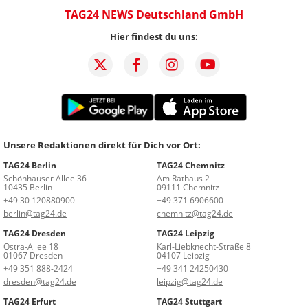
TAG24 NEWS Deutschland GmbH
Hier findest du uns:
Unsere Redaktionen direkt für Dich vor Ort:
TAG24 Berlin
TAG24 Chemnitz
Schönhauser Allee 36
Am Rathaus 2
10435 Berlin
09111 Chemnitz
+49 30 120880900
+49 371 6906600
berlin@tag24.de
chemnitz@tag24.de
TAG24 Dresden
TAG24 Leipzig
Ostra-Allee 18
Karl-Liebknecht-Straße 8
01067 Dresden
04107 Leipzig
+49 351 888-2424
+49 341 24250430
dresden@tag24.de
leipzig@tag24.de
TAG24 Erfurt
TAG24 Stuttgart