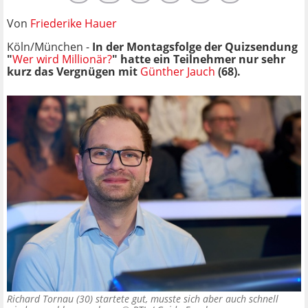
Von
Friederike Hauer
Köln/München -
In der Montagsfolge der Quizsendung
"
Wer wird Millionär?
" hatte ein Teilnehmer nur sehr
kurz das Vergnügen mit
Günther Jauch
(68).
Richard Tornau (30) startete gut, musste sich aber auch schnell