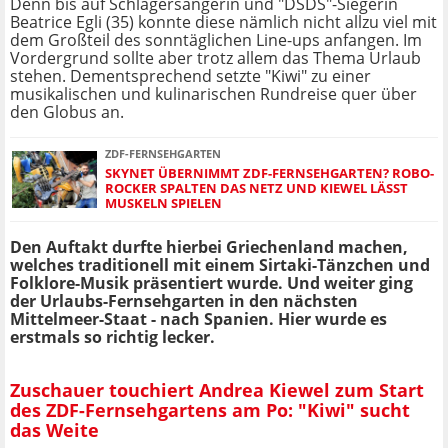
Denn bis auf Schlagersängerin und "DSDS"-Siegerin
Beatrice Egli (35) konnte diese nämlich nicht allzu viel mit
dem Großteil des sonntäglichen Line-ups anfangen. Im
Vordergrund sollte aber trotz allem das Thema Urlaub
stehen. Dementsprechend setzte "Kiwi" zu einer
musikalischen und kulinarischen Rundreise quer über
den Globus an.
ZDF-FERNSEHGARTEN
SKYNET ÜBERNIMMT ZDF-FERNSEHGARTEN? ROBO-
ROCKER SPALTEN DAS NETZ UND KIEWEL LÄSST
MUSKELN SPIELEN
Den Auftakt durfte hierbei Griechenland machen,
welches traditionell mit einem Sirtaki-Tänzchen und
Folklore-Musik präsentiert wurde. Und weiter ging
der Urlaubs-Fernsehgarten in den nächsten
Mittelmeer-Staat - nach Spanien. Hier wurde es
erstmals so richtig lecker.
Zuschauer touchiert Andrea Kiewel zum Start
des ZDF-Fernsehgartens am Po: "Kiwi" sucht
das Weite