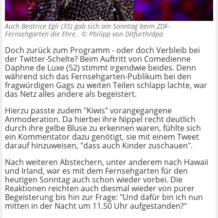
Auch Beatrice Egli (35) gab sich am Sonntag beim ZDF-
Fernsehgarten die Ehre. ©
Philipp von Ditfurth/dpa
Doch zurück zum Programm - oder doch Verbleib bei
der Twitter-Schelte? Beim Auftritt von Comedienne
Daphne de Luxe (52) stimmt irgendwie beides. Denn
während sich das Fernsehgarten-Publikum bei den
fragwürdigen Gags zu weiten Teilen schlapp lachte, war
das Netz alles andere als begeistert.
Hierzu passte zudem "Kiwis" vorangegangene
Anmoderation. Da hierbei ihre Nippel recht deutlich
durch ihre gelbe Bluse zu erkennen waren, fühlte sich
ein Kommentator dazu genötigt, sie mit einem Tweet
darauf hinzuweisen, "dass auch Kinder zuschauen".
Nach weiteren Abstechern, unter anderem nach Hawaii
und Irland, war es mit dem Fernsehgarten für den
heutigen Sonntag auch schon wieder vorbei. Die
Reaktionen reichten auch diesmal wieder von purer
Begeisterung bis hin zur Frage: "Und dafür bin ich nun
mitten in der Nacht um 11.50 Uhr aufgestanden?"