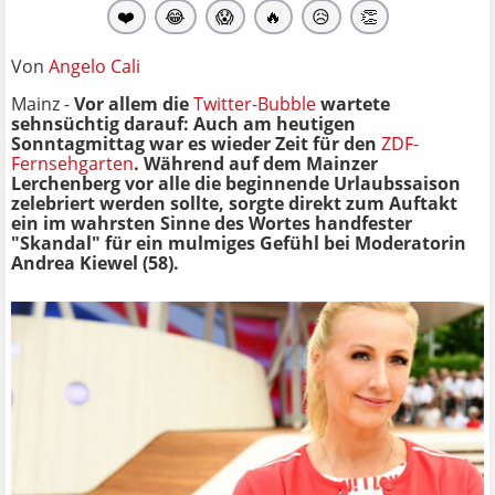
❤️
😂
😱
🔥
😥
👏
Von
Angelo Cali
Mainz -
Vor allem die
Twitter-Bubble
wartete
sehnsüchtig darauf: Auch am heutigen
Sonntagmittag war es wieder Zeit für den
ZDF-
Fernsehgarten
. Während auf dem Mainzer
Lerchenberg vor alle die beginnende Urlaubssaison
zelebriert werden sollte, sorgte direkt zum Auftakt
ein im wahrsten Sinne des Wortes handfester
"Skandal" für ein mulmiges Gefühl bei Moderatorin
Andrea Kiewel (58).