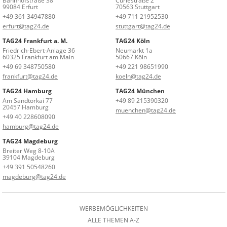
Bahnhofstraße 38
Curiestraße 2
99084 Erfurt
70563 Stuttgart
+49 361 34947880
+49 711 21952530
erfurt@tag24.de
stuttgart@tag24.de
TAG24 Frankfurt a. M.
TAG24 Köln
Friedrich-Ebert-Anlage 36
Neumarkt 1a
60325 Frankfurt am Main
50667 Köln
+49 69 348750580
+49 221 98651990
frankfurt@tag24.de
koeln@tag24.de
TAG24 Hamburg
TAG24 München
Am Sandtorkai 77
+49 89 215390320
20457 Hamburg
muenchen@tag24.de
+49 40 228608090
hamburg@tag24.de
TAG24 Magdeburg
Breiter Weg 8-10A
39104 Magdeburg
+49 391 50548260
magdeburg@tag24.de
WERBEMÖGLICHKEITEN
ALLE THEMEN A-Z