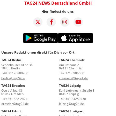
TAG24 NEWS Deutschland GmbH
Hier findest du uns:
Unsere Redaktionen direkt für Dich vor Ort:
TAG24 Berlin
TAG24 Chemnitz
Schönhauser Allee 36
Am Rathaus 2
10435 Berlin
09111 Chemnitz
+49 30 120880900
+49 371 6906600
berlin@tag24.de
chemnitz@tag24.de
TAG24 Dresden
TAG24 Leipzig
Ostra-Allee 18
Karl-Liebknecht-Straße 8
01067 Dresden
04107 Leipzig
+49 351 888-2424
+49 341 24250430
dresden@tag24.de
leipzig@tag24.de
TAG24 Erfurt
TAG24 Stuttgart