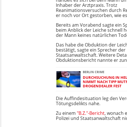
handelt es sich bei dem Mann um
Inhaber der Arztpraxis. Trotz
Reanimationsversuchen durch Re
er noch vor Ort gestorben, wie es
Bereits am Vorabend sagte ein Sp
beim Anblick der Leiche schnell h
der Mann keines natürlichen Tod
Das habe die Obduktion der Leic
bestätigt, sagte ein Sprecher der
Staatsanwaltschaft. Weitere Deta
Obduktionsbericht nannte er zun
BERLIN CRIME
DURCHSUCHUNG IN HELL
NIMMT NACH TIPP MUTM
ROGENDEALER FEST
Die Auffindesituation leg den Ve
Tötungsdelikts nahe.
Zu einem
"B.Z."-Bericht
, wonach e
Polizei und Staatsanwaltschaft n