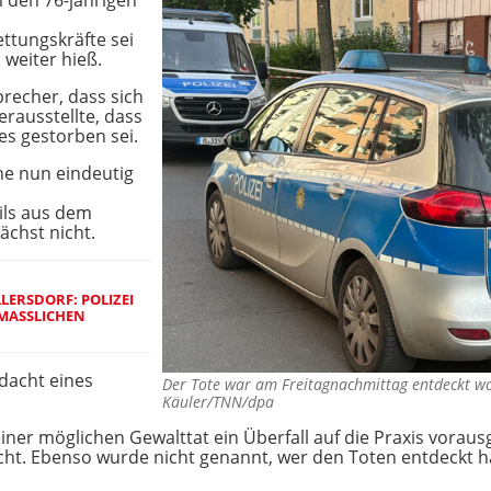
 den 76-jährigen
ttungskräfte sei
 weiter hieß.
recher, dass sich
erausstellte, dass
es gestorben sei.
he nun eindeutig
ils aus dem
ächst nicht.
ERSDORF: POLIZEI
ASSLICHEN D
rdacht eines
Der Tote war am Freitagnachmittag entdeckt wor
Käuler/TNN/dpa
iner möglichen Gewalttat ein Überfall auf die Praxis voraus
icht. Ebenso wurde nicht genannt, wer den Toten entdeckt h