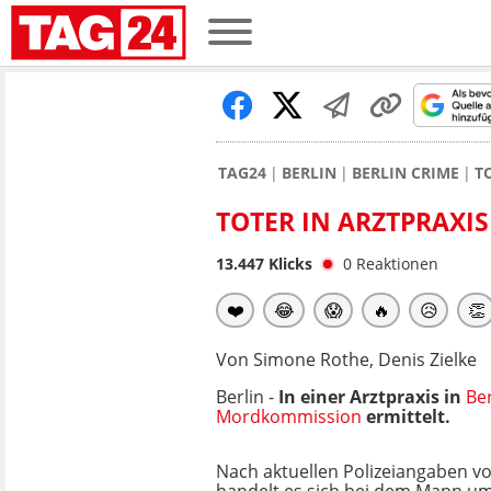
TAG24
BERLIN
BERLIN CRIME
T
TOTER IN ARZTPRAXI
13.447
Klicks
0
Reaktionen
❤️
😂
😱
🔥
😥
👏
Von Simone Rothe, Denis Zielke
Berlin -
In einer Arztpraxis in
Be
Mordkommission
ermittelt.
Nach aktuellen Polizeiangaben 