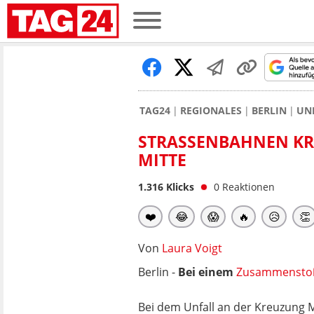
TAG24
REGIONALES
BERLIN
UN
STRASSENBAHNEN KRA
ITTE
1.316
Klicks
0
Reaktionen
❤️
😂
😱
🔥
😥
👏
Von
Laura Voigt
Berlin -
Bei einem
Zusammensto
Bei dem Unfall an der Kreuzung M