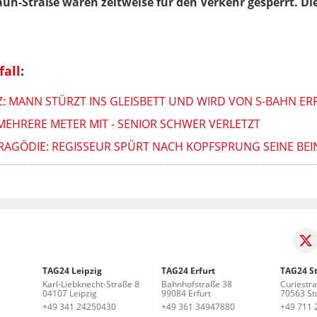
aun-Straße waren zeitweise für den Verkehr gesperrt. Die
fall
:
: MANN STÜRZT INS GLEISBETT UND WIRD VON S-BAHN ER
EHRERE METER MIT - SENIOR SCHWER VERLETZT
RAGÖDIE: REGISSEUR SPÜRT NACH KOPFSPRUNG SEINE BEI
TAG24 Leipzig
TAG24 Erfurt
TAG24 St
Karl-Liebknecht-Straße 8
Bahnhofstraße 38
Curiestr
04107 Leipzig
99084 Erfurt
70563 Stu
+49 341 24250430
+49 361 34947880
+49 711 