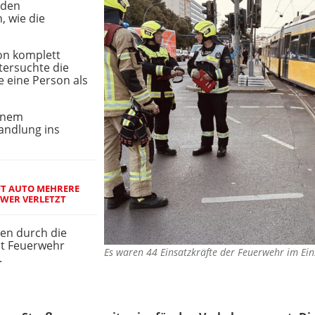
iden
 wie die
on komplett
tersuchte die
 eine Person als
einem
andlung ins
T AUTO MEHRERE M
WER VERLETZT
en durch die
ut Feuerwehr
Es waren 44 Einsatzkräfte der Feuerwehr im Ei
.