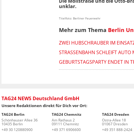
Die Mollstraße und die Otto-Br
unklar.
Titelfoto: Berliner Feuerwehr
Mehr zum Thema
Berlin Un
ZWEI HUBSCHRAUBER IM EINSATZ
STRASSENBAHN SCHLEIFT AUTO M
GEBURTSTAGSPARTY ENDET IN T
TAG24 NEWS Deutschland GmbH
Unsere Redaktionen direkt für Dich vor Ort:
TAG24 Berlin
TAG24 Chemnitz
TAG24 Dresden
Schönhauser Allee 36
Am Rathaus 2
Ostra-Allee 18
10435 Berlin
09111 Chemnitz
01067 Dresden
+49 30 120880900
+49 371 6906600
+49 351 888-2424