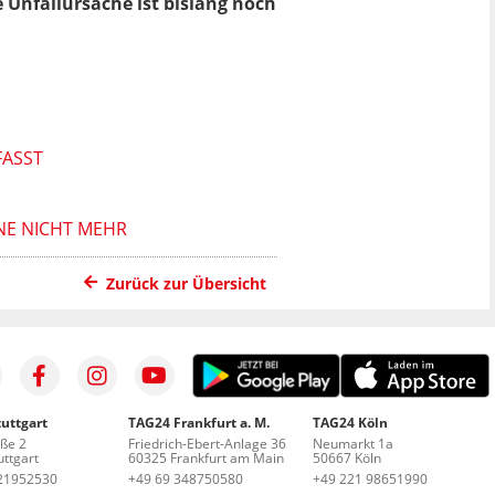
 Unfallursache ist bislang noch
FASST
NE NICHT MEHR
Zurück zur Übersicht
uttgart
TAG24 Frankfurt a. M.
TAG24 Köln
aße 2
Friedrich-Ebert-Anlage 36
Neumarkt 1a
ttgart
60325 Frankfurt am Main
50667 Köln
21952530
+49 69 348750580
+49 221 98651990