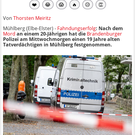
❤️
😂
😱
🔥
😥
👏
Von
Thorsten Meiritz
Mühlberg (Elbe-Elster) -
Fahndungserfolg
: Nach dem
Mord
an einem 20-Jährigen hat die
Brandenburger
Polizei am Mittwochmorgen einen 19 Jahre alten
Tatverdächtigen in Mühlberg festgenommen.