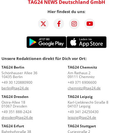
TAG24 NEWS Deutschland GmbH
Hier findest du uns:
Unsere Redaktionen direkt für Dich vor Ort:
TAG24 Berlin
TAG24 Chemnitz
Schönhauser Allee 36
Am Rathaus 2
10435 Berlin
09111 Chemnitz
+49 30 120880900
+49 371 6906600
berlin@tag24.de
chemnitz@tag24.de
TAG24 Dresden
TAG24 Leipzig
Ostra-Allee 18
Karl-Liebknecht-Straße 8
01067 Dresden
04107 Leipzig
+49 351 888-2424
+49 341 24250430
dresden@tag24.de
leipzig@tag24.de
TAG24 Erfurt
TAG24 Stuttgart
Bahnhofstraße 38
Curiestraße 2