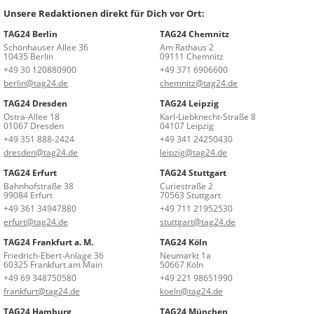
Unsere Redaktionen direkt für Dich vor Ort:
TAG24 Berlin
TAG24 Chemnitz
Schönhauser Allee 36
Am Rathaus 2
10435 Berlin
09111 Chemnitz
+49 30 120880900
+49 371 6906600
berlin@tag24.de
chemnitz@tag24.de
TAG24 Dresden
TAG24 Leipzig
Ostra-Allee 18
Karl-Liebknecht-Straße 8
01067 Dresden
04107 Leipzig
+49 351 888-2424
+49 341 24250430
dresden@tag24.de
leipzig@tag24.de
TAG24 Erfurt
TAG24 Stuttgart
Bahnhofstraße 38
Curiestraße 2
99084 Erfurt
70563 Stuttgart
+49 361 34947880
+49 711 21952530
erfurt@tag24.de
stuttgart@tag24.de
TAG24 Frankfurt a. M.
TAG24 Köln
Friedrich-Ebert-Anlage 36
Neumarkt 1a
60325 Frankfurt am Main
50667 Köln
+49 69 348750580
+49 221 98651990
frankfurt@tag24.de
koeln@tag24.de
TAG24 Hamburg
TAG24 München