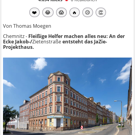
❤️
😂
😱
🔥
😥
👏
Von Thomas Moegen
Chemnitz -
Fleißige Helfer machen alles neu: An der
Ecke Jakob-/
Zietenstraße
entsteht das JaZie-
Projekthaus.