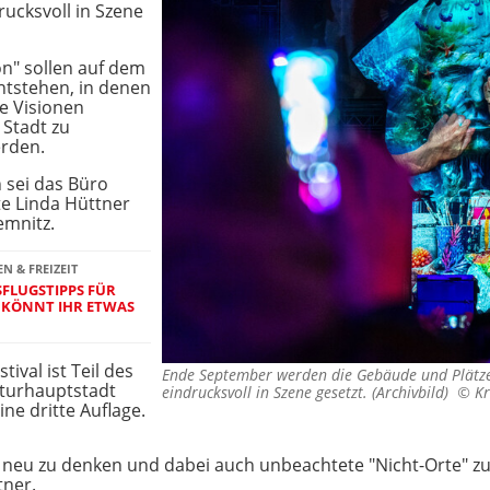
ucksvoll in Szene
on" sollen auf dem
ntstehen, in denen
ie Visionen
 Stadt zu
erden.
n sei das Büro
e Linda Hüttner
emnitz.
 & FREIZEIT
FLUGSTIPPS FÜR
 KÖNNT IHR ETWAS E
ival ist Teil des
Ende September werden die Gebäude und Plätze
turhauptstadt
eindrucksvoll in Szene gesetzt. (Archivbild) ©
Kr
ine dritte Auflage.
g neu zu denken und dabei auch unbeachtete "Nicht-Orte" zu
tner.