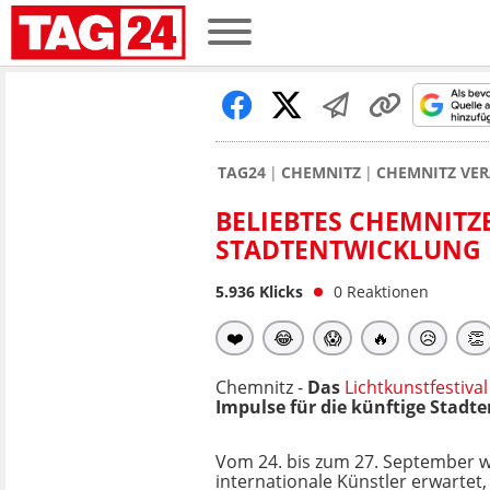
TAG24
CHEMNITZ
CHEMNITZ VER
BELIEBTES CHEMNITZ
STADTENTWICKLUNG
5.936
Klicks
0
Reaktionen
❤️
😂
😱
🔥
😥
👏
Chemnitz -
Das
Lichtkunstfestival
Impulse für die künftige Stadt
Vom 24. bis zum 27. September w
internationale Künstler erwartet