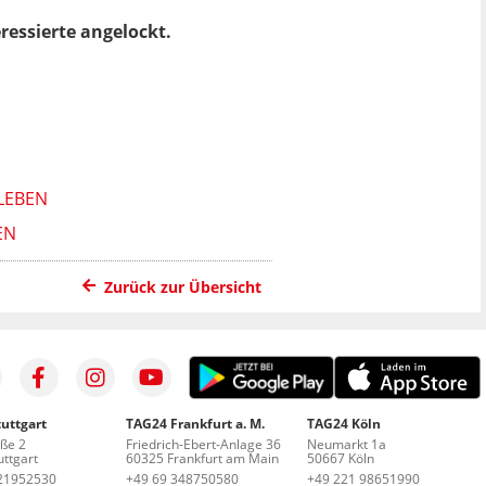
ressierte angelockt.
LEBEN
N
Zurück zur Übersicht
uttgart
TAG24 Frankfurt a. M.
TAG24 Köln
aße 2
Friedrich-Ebert-Anlage 36
Neumarkt 1a
ttgart
60325 Frankfurt am Main
50667 Köln
21952530
+49 69 348750580
+49 221 98651990