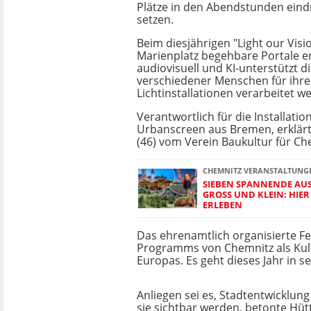
Plätze in den Abendstunden eindr
setzen.
Beim diesjährigen "Light our Visi
Marienplatz begehbare Portale e
audiovisuell und KI-unterstützt d
verschiedener Menschen für ihre
Lichtinstallationen verarbeitet w
Verantwortlich für die Installatio
Urbanscreen aus Bremen, erklärt
(46) vom Verein Baukultur für Ch
CHEMNITZ VERANSTALTUNGEN
SIEBEN SPANNENDE AUS
GROSS UND KLEIN: HIER
RLEBEN
Das ehrenamtlich organisierte Fest
Programms von Chemnitz als Kul
Europas. Es geht dieses Jahr in se
Anliegen sei es, Stadtentwicklun
sie sichtbar werden, betonte Hüt