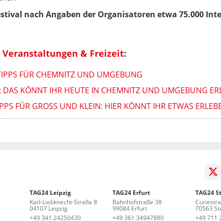
stival nach Angaben der Organisatoren etwa 75.000 Inte
Veranstaltungen & Freizeit
:
TIPPS FÜR CHEMNITZ UND UMGEBUNG
: DAS KÖNNT IHR HEUTE IN CHEMNITZ UND UMGEBUNG ER
PS FÜR GROSS UND KLEIN: HIER KÖNNT IHR ETWAS ERLEBE
TAG24 Leipzig
TAG24 Erfurt
TAG24 St
Karl-Liebknecht-Straße 8
Bahnhofstraße 38
Curiestr
04107 Leipzig
99084 Erfurt
70563 Stu
+49 341 24250430
+49 361 34947880
+49 711 