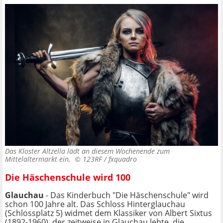
Das Kloster Altzella lädt an diesem Wochenende zum
Mittelaltermarkt ein. ©
123RF / fxquadro
Die Häschenschule wird 100
Glauchau
- Das Kinderbuch "Die Häschenschule" wird
schon 100 Jahre alt. Das Schloss Hinterglauchau
(Schlossplatz 5) widmet dem Klassiker von Albert Sixtus
(1892-1960), der zeitweise in Glauchau lebte, die