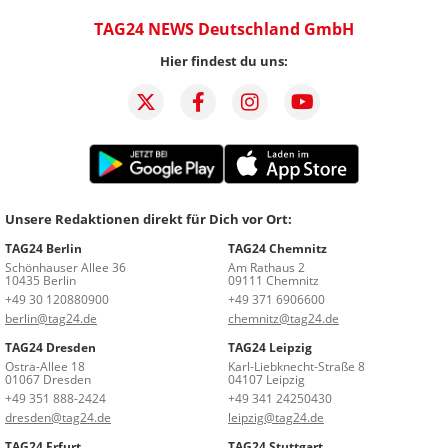
TAG24 NEWS Deutschland GmbH
Hier findest du uns:
Unsere Redaktionen direkt für Dich vor Ort:
TAG24 Berlin
TAG24 Chemnitz
Schönhauser Allee 36
Am Rathaus 2
10435 Berlin
09111 Chemnitz
+49 30 120880900
+49 371 6906600
berlin@tag24.de
chemnitz@tag24.de
TAG24 Dresden
TAG24 Leipzig
Ostra-Allee 18
Karl-Liebknecht-Straße 8
01067 Dresden
04107 Leipzig
+49 351 888-2424
+49 341 24250430
dresden@tag24.de
leipzig@tag24.de
TAG24 Erfurt
TAG24 Stuttgart