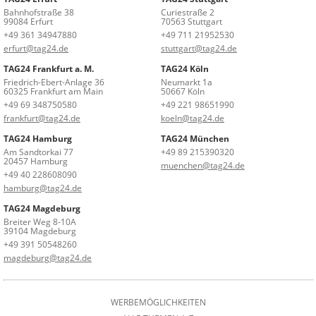
Bahnhofstraße 38
Curiestraße 2
99084 Erfurt
70563 Stuttgart
+49 361 34947880
+49 711 21952530
erfurt@tag24.de
stuttgart@tag24.de
TAG24 Frankfurt a. M.
TAG24 Köln
Friedrich-Ebert-Anlage 36
Neumarkt 1a
60325 Frankfurt am Main
50667 Köln
+49 69 348750580
+49 221 98651990
frankfurt@tag24.de
koeln@tag24.de
TAG24 Hamburg
TAG24 München
Am Sandtorkai 77
+49 89 215390320
20457 Hamburg
muenchen@tag24.de
+49 40 228608090
hamburg@tag24.de
TAG24 Magdeburg
Breiter Weg 8-10A
39104 Magdeburg
+49 391 50548260
magdeburg@tag24.de
WERBEMÖGLICHKEITEN