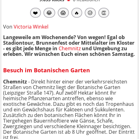
❤️
😂
😱
🔥
😥
👏
Von
Victoria Winkel
Langeweile am Wochenende? Von wegen! Egal ob
Stadiontour, Brunnenfest oder Mittelalter im Kloster
- es gibt jede Menge in
Chemnitz
und Umgebung zu
erleben. Wir wünschen Euch einen schönen Samstag.
Besuch im Botanischen Garten
Chemnitz
- Direkt hinter einer der verkehrsreichsten
Straßen von Chemnitz liegt der Botanische Garten
(Leipziger Straße 147). Auf zwölf Hektar könnt Ihr
heimische Pflanzenarten antreffen, ebenso wie
exotische Gewächse. Dazu gibt es noch das Tropenhaus
und ein Gewächshaus für Kakteen und Sukkulenten.
Zusätzlich zu den botanischen Flächen könnt Ihr in
Tiergehegen Bauernhoftiere wie Gänse, Schafe,
Zwergziegen und verschiedene Kleinnager besichtigen.
Der Botanische Garten ist ab 8 Uhr geöffnet. Der Eintritt
ist frei.