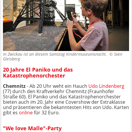
In Zwickau ist an diesem Samstag Kindermuseumsnacht. ©
Sven
Gleisberg
20 Jahre El Paniko und das
Katastrophenorchester
Chemnitz
- Ab 20 Uhr weht ein Hauch
Udo Lindenberg
(77) durch den Kraftverkehr Chemnitz (Fraunhofer
Straße 60). El Paniko und das Katastrophenorchester
bieten auch im 20. Jahr eine Covershow der Extraklasse
und präsentieren die bekanntesten Hits von Udo. Karten
gibt es
online
für 32 Euro.
"We love Malle"-Party