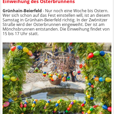
Einweihung des Osterbrunnens
Grünhain-Beierfeld
- Nur noch eine Woche bis Ostern.
Wer sich schon auf das Fest einstellen will, ist an diesem
Samstag in Grünhain-Beierfeld richtig. In der Zwönitzer
Straße wird der Osterbrunnen eingeweiht. Der ist am
Mönchsbrunnen entstanden. Die Einweihung findet von
15 bis 17 Uhr statt.