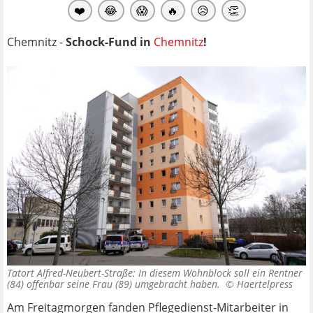
❤️
😂
😱
🔥
😥
👏
Chemnitz -
Schock-Fund in
Chemnitz
!
Tatort Alfred-Neubert-Straße: In diesem Wohnblock soll ein Rentner
(84) offenbar seine Frau (89) umgebracht haben. ©
Haertelpress
Am Freitagmorgen fanden Pflegedienst-Mitarbeiter in