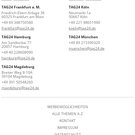
TAG24 Frankfurt a. M.
TAG24 Köln
Friedrich-Ebert-Anlage 36
Neumarkt 1a
60325 Frankfurt am Main
50667 Köln
+49 69 348750580
+49 221 98651990
frankfurt@tag24.de
koeln@tag24.de
TAG24 Hamburg
TAG24 München
Am Sandtorkai 77
+49 89 215390320
20457 Hamburg
muenchen@tag24.de
+49 40 228608090
hamburg@tag24.de
TAG24 Magdeburg
Breiter Weg 8-10A
39104 Magdeburg
+49 391 50548260
magdeburg@tag24.de
WERBEMÖGLICHKEITEN
ALLE THEMEN A-Z
KONTAKT
IMPRESSUM
DATENSCHUTZ