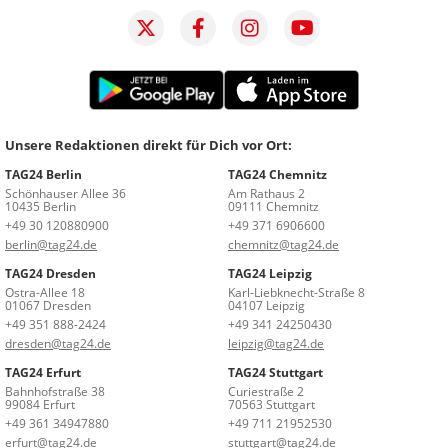
Unsere Redaktionen direkt für Dich vor Ort:
TAG24 Berlin
TAG24 Chemnitz
Schönhauser Allee 36
Am Rathaus 2
10435 Berlin
09111 Chemnitz
+49 30 120880900
+49 371 6906600
berlin@tag24.de
chemnitz@tag24.de
TAG24 Dresden
TAG24 Leipzig
Ostra-Allee 18
Karl-Liebknecht-Straße 8
01067 Dresden
04107 Leipzig
+49 351 888-2424
+49 341 24250430
dresden@tag24.de
leipzig@tag24.de
TAG24 Erfurt
TAG24 Stuttgart
Bahnhofstraße 38
Curiestraße 2
99084 Erfurt
70563 Stuttgart
+49 361 34947880
+49 711 21952530
erfurt@tag24.de
stuttgart@tag24.de