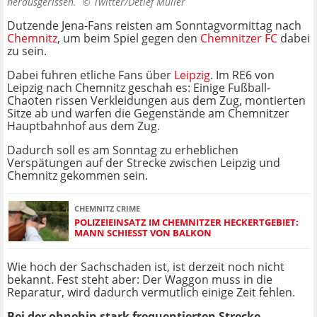
herausgerissen. ©
Twitter/Detlef Müller
Dutzende Jena-Fans reisten am Sonntagvormittag nach
Chemnitz
, um beim Spiel gegen den
Chemnitzer FC
dabei
zu sein.
Dabei fuhren etliche Fans über
Leipzig
. Im RE6 von
Leipzig nach Chemnitz geschah es: Einige Fußball-
Chaoten rissen Verkleidungen aus dem Zug, montierten
Sitze ab und warfen die Gegenstände am Chemnitzer
Hauptbahnhof aus dem Zug.
Dadurch soll es am Sonntag zu erheblichen
Verspätungen auf der Strecke zwischen Leipzig und
Chemnitz gekommen sein.
CHEMNITZ CRIME
POLIZEIEINSATZ IM CHEMNITZER HECKERTGEBIET:
MANN SCHIESST VON BALKON
Wie hoch der Sachschaden ist, ist derzeit noch nicht
bekannt. Fest steht aber: Der Waggon muss in die
Reparatur, wird dadurch vermutlich einige Zeit fehlen.
Bei der ohnehin stark frequentierten Strecke