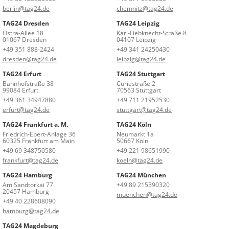
berlin@tag24.de
chemnitz@tag24.de
TAG24 Dresden
TAG24 Leipzig
Ostra-Allee 18
Karl-Liebknecht-Straße 8
01067 Dresden
04107 Leipzig
+49 351 888-2424
+49 341 24250430
dresden@tag24.de
leipzig@tag24.de
TAG24 Erfurt
TAG24 Stuttgart
Bahnhofstraße 38
Curiestraße 2
99084 Erfurt
70563 Stuttgart
+49 361 34947880
+49 711 21952530
erfurt@tag24.de
stuttgart@tag24.de
TAG24 Frankfurt a. M.
TAG24 Köln
Friedrich-Ebert-Anlage 36
Neumarkt 1a
60325 Frankfurt am Main
50667 Köln
+49 69 348750580
+49 221 98651990
frankfurt@tag24.de
koeln@tag24.de
TAG24 Hamburg
TAG24 München
Am Sandtorkai 77
+49 89 215390320
20457 Hamburg
muenchen@tag24.de
+49 40 228608090
hamburg@tag24.de
TAG24 Magdeburg