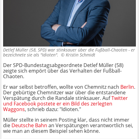
Detlef Müller (58, SPD) war stinksauer über die Fußball-Chaoten - er
bezeichnete sie als "Idioten". ©
Kristin Schmidt
Der SPD-Bundestagsabgeordnete Detlef Müller (58)
zeigte sich empört über das Verhalten der Fußball-
Chaoten.
Er war selbst betroffen, wollte von Chemnitz nach
Berlin
.
Der gebürtige Chemnitzer war über die entstandene
Verspätung durch die Randale stinksauer. Auf
Twitter
und Facebook postete er ein Bild des zerlegten
Waggons
, schrieb dazu: "Idioten."
Müller stellte in seinem Posting klar, dass nicht immer
die
Deutsche Bahn
an Verspätungen verantwortlich sei,
wie man an diesem Beispiel sehen könne.