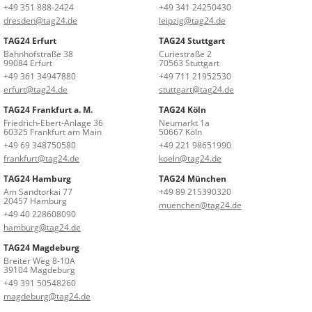
+49 351 888-2424
+49 341 24250430
dresden@tag24.de
leipzig@tag24.de
TAG24 Erfurt
TAG24 Stuttgart
Bahnhofstraße 38
Curiestraße 2
99084 Erfurt
70563 Stuttgart
+49 361 34947880
+49 711 21952530
erfurt@tag24.de
stuttgart@tag24.de
TAG24 Frankfurt a. M.
TAG24 Köln
Friedrich-Ebert-Anlage 36
Neumarkt 1a
60325 Frankfurt am Main
50667 Köln
+49 69 348750580
+49 221 98651990
frankfurt@tag24.de
koeln@tag24.de
TAG24 Hamburg
TAG24 München
Am Sandtorkai 77
+49 89 215390320
20457 Hamburg
muenchen@tag24.de
+49 40 228608090
hamburg@tag24.de
TAG24 Magdeburg
Breiter Weg 8-10A
39104 Magdeburg
+49 391 50548260
magdeburg@tag24.de