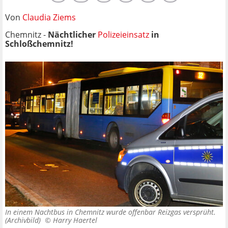
Von
Claudia Ziems
Chemnitz -
Nächtlicher
Polizeieinsatz
in
Schloßchemnitz!
In einem Nachtbus in Chemnitz wurde offenbar Reizgas versprüht.
(Archivbild) ©
Harry Haertel