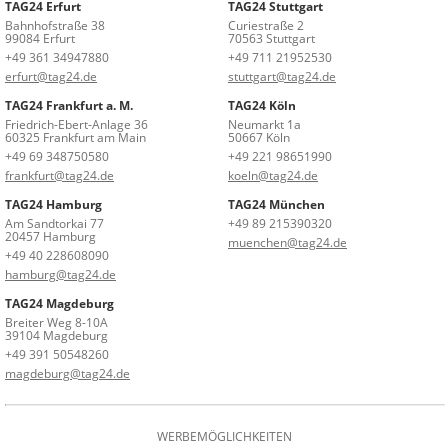
TAG24 Erfurt
TAG24 Stuttgart
Bahnhofstraße 38
Curiestraße 2
99084 Erfurt
70563 Stuttgart
+49 361 34947880
+49 711 21952530
erfurt@tag24.de
stuttgart@tag24.de
TAG24 Frankfurt a. M.
TAG24 Köln
Friedrich-Ebert-Anlage 36
Neumarkt 1a
60325 Frankfurt am Main
50667 Köln
+49 69 348750580
+49 221 98651990
frankfurt@tag24.de
koeln@tag24.de
TAG24 Hamburg
TAG24 München
Am Sandtorkai 77
+49 89 215390320
20457 Hamburg
muenchen@tag24.de
+49 40 228608090
hamburg@tag24.de
TAG24 Magdeburg
Breiter Weg 8-10A
39104 Magdeburg
+49 391 50548260
magdeburg@tag24.de
WERBEMÖGLICHKEITEN