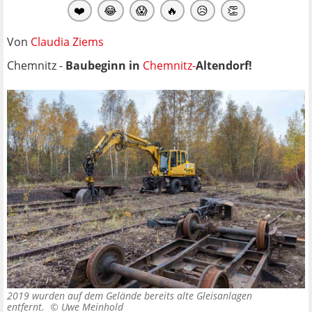
❤️
😂
😱
🔥
😥
👏
Von
Claudia Ziems
Chemnitz -
Baubeginn in
Chemnitz-
Altendorf!
2019 wurden auf dem Gelände bereits alte Gleisanlagen
entfernt. ©
Uwe Meinhold