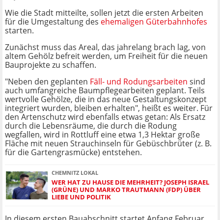
Wie die Stadt mitteilte, sollen jetzt die ersten Arbeiten
für die Umgestaltung des
ehemaligen Güterbahnhofes
starten.
Zunächst muss das Areal, das jahrelang brach lag, von
altem Gehölz befreit werden, um Freiheit für die neuen
Bauprojekte zu schaffen.
"Neben den geplanten
Fäll- und Rodungsarbeiten
sind
auch umfangreiche Baumpflegearbeiten geplant. Teils
wertvolle Gehölze, die in das neue Gestaltungskonzept
integriert wurden, bleiben erhalten", heißt es weiter. Für
den Artenschutz wird ebenfalls etwas getan: Als Ersatz
durch die Lebensräume, die durch die Rodung
wegfallen, wird in Rottluff eine etwa 1,3 Hektar große
Fläche mit neuen Strauchinseln für Gebüschbrüter (z. B.
für die Gartengrasmücke) entstehen.
CHEMNITZ LOKAL
WER HAT ZU HAUSE DIE MEHRHEIT? JOSEPH ISRAEL
(GRÜNE) UND MARKO TRAUTMANN (FDP) ÜBER
LIEBE UND POLITIK
In diesem ersten Bauabschnitt startet Anfang Februar