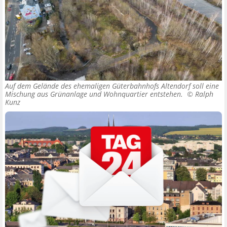
Auf dem Gelände des ehemaligen Güterbahnhofs Altendorf soll eine
Mischung aus Grünanlage und Wohnquartier entstehen. ©
Ralph
Kunz