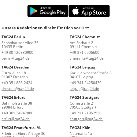
Unsere Redaktionen direkt für Dich vor Ort:
TAG24 Berlin
TAG24 Chemnitz
Schönhauser Allee 36
Am Rathaus 2
10435 Berlin
09111 Chemnitz
+49 30 120880900
+49 371 6906600
berlin@tag24.de
chemnitz@tag24.de
TAG24 Dresden
TAG24 Leipzig
Ostra-Allee 18
Karl-Liebknecht-Straße 8
01067 Dresden
04107 Leipzig
+49 351 888-2424
+49 341 24250430
dresden@tag24.de
leipzig@tag24.de
TAG24 Erfurt
TAG24 Stuttgart
Bahnhofstraße 38
Curiestraße 2
99084 Erfurt
70563 Stuttgart
+49 361 34947880
+49 711 21952530
erfurt@tag24.de
stuttgart@tag24.de
TAG24 Frankfurt a. M.
TAG24 Köln
Friedrich-Ebert-Anlage 36
Neumarkt 1a