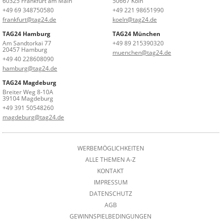
60325 Frankfurt am Main
50667 Köln
+49 69 348750580
+49 221 98651990
frankfurt@tag24.de
koeln@tag24.de
TAG24 Hamburg
TAG24 München
Am Sandtorkai 77
+49 89 215390320
20457 Hamburg
muenchen@tag24.de
+49 40 228608090
hamburg@tag24.de
TAG24 Magdeburg
Breiter Weg 8-10A
39104 Magdeburg
+49 391 50548260
magdeburg@tag24.de
WERBEMÖGLICHKEITEN
ALLE THEMEN A-Z
KONTAKT
IMPRESSUM
DATENSCHUTZ
AGB
GEWINNSPIELBEDINGUNGEN