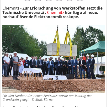
Chemnitz -
Zur Erforschung von Werkstoffen setzt die
Technische Universität
Chemnitz
künftig auf neue,
hochauflösende Elektronenmikroskope.
Für den Neubau des neuen Zentrums wurde am Montag der
Grundstein gelegt. ©
Maik Börner