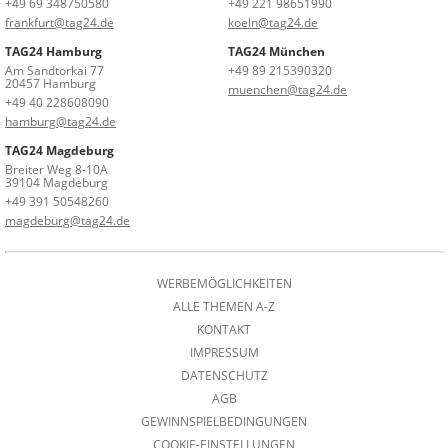
+49 69 348750580
+49 221 98651990
frankfurt@tag24.de
koeln@tag24.de
TAG24 Hamburg
TAG24 München
Am Sandtorkai 77
+49 89 215390320
20457 Hamburg
muenchen@tag24.de
+49 40 228608090
hamburg@tag24.de
TAG24 Magdeburg
Breiter Weg 8-10A
39104 Magdeburg
+49 391 50548260
magdeburg@tag24.de
WERBEMÖGLICHKEITEN
ALLE THEMEN A-Z
KONTAKT
IMPRESSUM
DATENSCHUTZ
AGB
GEWINNSPIELBEDINGUNGEN
COOKIE-EINSTELLUNGEN