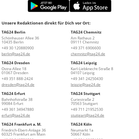
Unsere Redaktionen direkt für Dich vor Ort:
TAG24 Berlin
TAG24 Chemnitz
Schönhauser Allee 36
Am Rathaus 2
10435 Berlin
09111 Chemnitz
+49 30 120880900
+49 371 6906600
berlin@tag24.de
chemnitz@tag24.de
TAG24 Dresden
TAG24 Leipzig
Ostra-Allee 18
Karl-Liebknecht-Straße 8
01067 Dresden
04107 Leipzig
+49 351 888-2424
+49 341 24250430
dresden@tag24.de
leipzig@tag24.de
TAG24 Erfurt
TAG24 Stuttgart
Bahnhofstraße 38
Curiestraße 2
99084 Erfurt
70563 Stuttgart
+49 361 34947880
+49 711 21952530
erfurt@tag24.de
stuttgart@tag24.de
TAG24 Frankfurt a. M.
TAG24 Köln
Friedrich-Ebert-Anlage 36
Neumarkt 1a
60325 Frankfurt am Main
50667 Köln