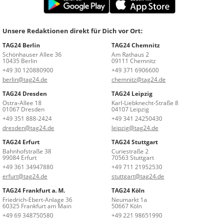
Unsere Redaktionen direkt für Dich vor Ort:
TAG24 Berlin
TAG24 Chemnitz
Schönhauser Allee 36
Am Rathaus 2
10435 Berlin
09111 Chemnitz
+49 30 120880900
+49 371 6906600
berlin@tag24.de
chemnitz@tag24.de
TAG24 Dresden
TAG24 Leipzig
Ostra-Allee 18
Karl-Liebknecht-Straße 8
01067 Dresden
04107 Leipzig
+49 351 888-2424
+49 341 24250430
dresden@tag24.de
leipzig@tag24.de
TAG24 Erfurt
TAG24 Stuttgart
Bahnhofstraße 38
Curiestraße 2
99084 Erfurt
70563 Stuttgart
+49 361 34947880
+49 711 21952530
erfurt@tag24.de
stuttgart@tag24.de
TAG24 Frankfurt a. M.
TAG24 Köln
Friedrich-Ebert-Anlage 36
Neumarkt 1a
60325 Frankfurt am Main
50667 Köln
+49 69 348750580
+49 221 98651990