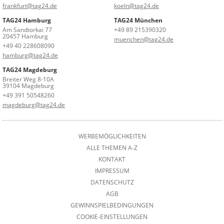
frankfurt@tag24.de
koeln@tag24.de
TAG24 Hamburg
TAG24 München
Am Sandtorkai 77
+49 89 215390320
20457 Hamburg
muenchen@tag24.de
+49 40 228608090
hamburg@tag24.de
TAG24 Magdeburg
Breiter Weg 8-10A
39104 Magdeburg
+49 391 50548260
magdeburg@tag24.de
WERBEMÖGLICHKEITEN
ALLE THEMEN A-Z
KONTAKT
IMPRESSUM
DATENSCHUTZ
AGB
GEWINNSPIELBEDINGUNGEN
COOKIE-EINSTELLUNGEN