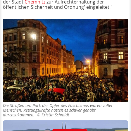
der Stadt
Chemnitz
zur Aufrechterhaltung der
öffentlichen Sicherheit und Ordnung' eingeleitet."
Die Straßen am Park der Opfer des Faschismus waren voller
Menschen. Rettungskräfte hätten es schwer gehabt
durchzukommen. ©
Kristin Schmidt