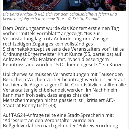
Die Band Kraftklub ließ sich vor dem Schauspielhaus feiern und
bewarb erfolgreich ihre neue Tour. ©
Kristin Schmidt
Dem Ordnungsamt wurde das Konzert erst einen Tag
vorher "mittels Formblatt" angezeigt. "Bis zur
Veranstaltung lag trotz Anforderung und Zusage
rechtzeitigen Zuganges kein vollständiges
Sicherheitskonzept seitens des Veranstalters vor", teilte
Ordnungsbürgermeister Knut Kunze (55, parteilos) auf
Anfrage der AfD-Fraktion mit. "Nach diesseitigem
Kenntnisstand wurden 15 Ordner eingesetzt", so Kunze.
Üblicherweise müssen Veranstaltungen mit Tausenden
Besuchern Wochen vorher beantragt werden. "Die Stadt
hat hier alle Augen zugedrückt. Grundsätzlich sollten alle
Veranstalter gleichbehandelt werden. Im Nachhinein
kann man froh sein, dass angesichts der
Menschenmengen nichts passiert ist", kritisiert AfD-
Stadtrat Ronny Licht (48).
Auf TAG24-Anfrage teilte eine Stadt-Sprecherin mit:
"Adressiert an den Veranstalter wurde ein
Bußgeldverfahren nach geltender 'Polizeiverordnung