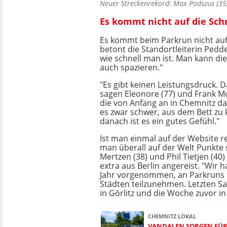
Neuer Streckenrekord: Max Podszus (35,
Es kommt nicht auf die Schn
Es kommt beim Parkrun nicht auf 
betont die Standortleiterin Pedde: 
wie schnell man ist. Man kann die
auch spazieren."
"Es gibt keinen Leistungsdruck. D
sagen Eleonore (77) und Frank Mo
die von Anfang an in Chemnitz dab
es zwar schwer, aus dem Bett z
danach ist es ein gutes Gefühl."
Ist man einmal auf der Website re
man überall auf der Welt Punkte
Mertzen (38) und Phil Tietjen (40
extra aus Berlin angereist. "Wir 
Jahr vorgenommen, an Parkruns 
Städten teilzunehmen. Letzten S
in Görlitz und die Woche zuvor i
CHEMNITZ LOKAL
VANDALEN SORGEN FÜR