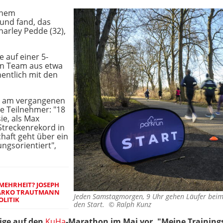
inem
 und fand, das
harley Pedde (32),
 auf einer 5-
in Team aus etwa
hentlich mit den
t, am vergangenen
ie Teilnehmer: "18
ie, als Max
 Streckenrekord in
haft geht über ein
ungsorientiert",
 MEHRHEIT? JOSEPH
MARKO TRAUTMANN
Jeden Samstagmorgen, 9 Uhr gehen Läufer beim
OLITIK
den Start. ©
Ralph Kunz
rige auf den
KuHa
-Marathon im Mai vor. "Meine Trainin