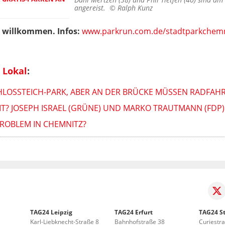
angereist. ©
Ralph Kunz
it willkommen. Infos:
www.parkrun.com.de/stadtparkchemn
 Lokal
:
OSSTEICH-PARK, ABER AN DER BRÜCKE MÜSSEN RADFAHRER
T? JOSEPH ISRAEL (GRÜNE) UND MARKO TRAUTMANN (FDP) 
ROBLEM IN CHEMNITZ?
TAG24 Leipzig
TAG24 Erfurt
TAG24 St
Karl-Liebknecht-Straße 8
Bahnhofstraße 38
Curiestr