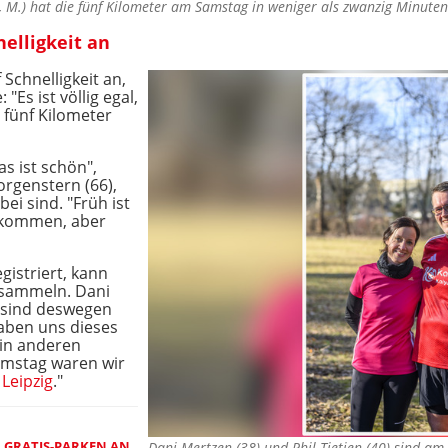
 M.) hat die fünf Kilometer am Samstag in weniger als zwanzig Minute
elligkeit an
Schnelligkeit an,
"Es ist völlig egal,
 fünf Kilometer
as ist schön",
rgenstern (66),
ei sind. "Früh ist
u kommen, aber
gistriert, kann
 sammeln. Dani
) sind deswegen
haben uns dieses
in anderen
amstag waren wir
n
Leipzig
."
 GRATIS-PARKEN AN
Dani Mertzen (38) und Phil Tietjen (40) sind am