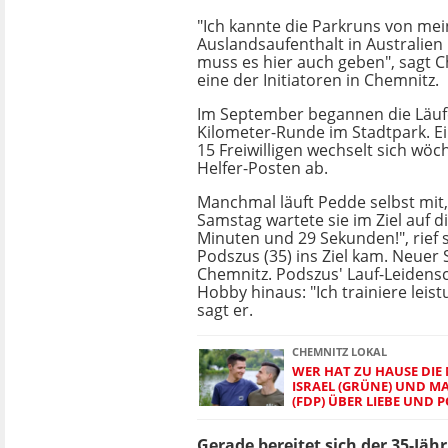
"Ich kannte die Parkruns von me
Auslandsaufenthalt in Australien
muss es hier auch geben", sagt C
eine der Initiatoren in Chemnitz.
Im September begannen die Läufe
Kilometer-Runde im Stadtpark. E
15 Freiwilligen wechselt sich wöc
Helfer-Posten ab.
Manchmal läuft Pedde selbst mi
Samstag wartete sie im Ziel auf d
Minuten und 29 Sekunden!", rief s
Podszus (35) ins Ziel kam. Neuer
Chemnitz. Podszus' Lauf-Leidensc
Hobby hinaus: "Ich trainiere leist
sagt er.
CHEMNITZ LOKAL
WER HAT ZU HAUSE DIE
ISRAEL (GRÜNE) UND 
(FDP) ÜBER LIEBE UND P
Gerade bereitet sich der 35-Jäh