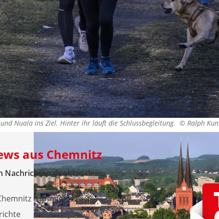
nd Nuala ins Ziel. Hinter ihr läuft die Schlussbegleitung. ©
Ralph Kun
News aus Chemnitz
 Nachrichten direkt in dein
 Chemnitz & Umgebung
richte