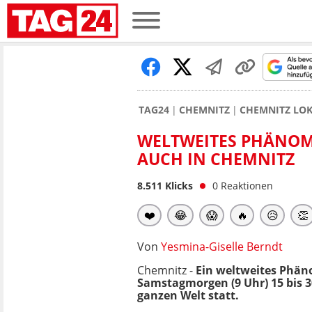
TAG24
CHEMNITZ
CHEMNITZ LO
WELTWEITES PHÄNOME
AUCH IN CHEMNITZ
8.511
Klicks
0
Reaktionen
❤️
😂
😱
🔥
😥
👏
Von
Yesmina-Giselle Berndt
Chemnitz -
Ein weltweites Phä
Samstagmorgen (9 Uhr) 15 bis 3
ganzen Welt statt.