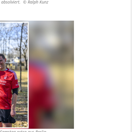
n absolviert. ©
Ralph Kunz
 Samstag extra aus Berlin