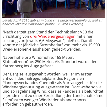
Bereits April 2016 gab es in Euba eine Bürgerversammlung, weil ein
anderer Investor Windräder plante. ©
Sven Gleisberg
"Nach derzeitigem Stand der Technik plant VSB die
Errichtung von
drei Windenergieanlagen
mit einer
Leistung von jeweils 6,6 Megawatt", hieß es. Damit
könnte der jährliche Strombedarf von mehr als 15.000
Drei-Personen-Haushalten gedeckt werden.
Nabenhöhe pro Windmühle: 165 Meter,
Blattspitzenhöhe: 250 Meter. Als Standort wurde der
Katzenberg ins Auge gefasst.
Der Berg sei ausgewählt worden, weil er im ersten
Entwurf des Teilregionalplans des Regionalen
Planungsverbandes Chemnitz als Vorranggebiet für die
Windenergienutzung ausgewiesen ist. Dort wehe so viel
und so regelmäßig Wind, dass es - anders als befürchtet
- gerade nicht zu einer Zersiedlung der Landschaft käme.
Es müssten weniger Windräder als andernorts
erforderlich gebaut werden.