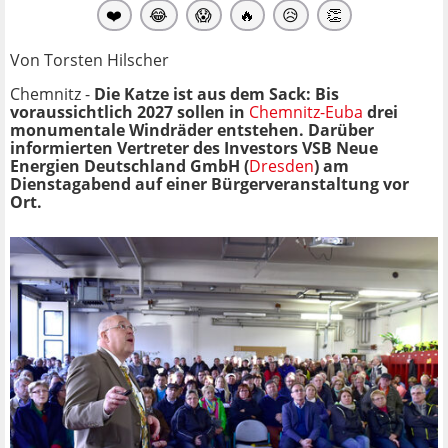
❤️
😂
😱
🔥
😥
👏
Von Torsten Hilscher
Chemnitz -
Die Katze ist aus dem Sack: Bis
voraussichtlich 2027 sollen in
Chemnitz-Euba
drei
monumentale Windräder entstehen. Darüber
informierten Vertreter des Investors VSB Neue
Energien Deutschland GmbH (
Dresden
) am
Dienstagabend auf einer Bürgerveranstaltung vor
Ort.