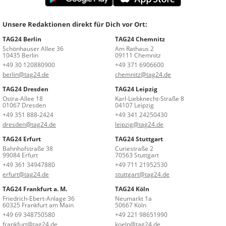
Unsere Redaktionen direkt für Dich vor Ort:
TAG24 Berlin
TAG24 Chemnitz
Schönhauser Allee 36
Am Rathaus 2
10435 Berlin
09111 Chemnitz
+49 30 120880900
+49 371 6906600
berlin@tag24.de
chemnitz@tag24.de
TAG24 Dresden
TAG24 Leipzig
Ostra-Allee 18
Karl-Liebknecht-Straße 8
01067 Dresden
04107 Leipzig
+49 351 888-2424
+49 341 24250430
dresden@tag24.de
leipzig@tag24.de
TAG24 Erfurt
TAG24 Stuttgart
Bahnhofstraße 38
Curiestraße 2
99084 Erfurt
70563 Stuttgart
+49 361 34947880
+49 711 21952530
erfurt@tag24.de
stuttgart@tag24.de
TAG24 Frankfurt a. M.
TAG24 Köln
Friedrich-Ebert-Anlage 36
Neumarkt 1a
60325 Frankfurt am Main
50667 Köln
+49 69 348750580
+49 221 98651990
frankfurt@tag24.de
koeln@tag24.de