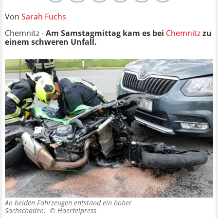
Von
Sarah Fuchs
Chemnitz -
Am Samstagmittag kam es bei
Chemnitz
zu
einem schweren Unfall.
An beiden Fahrzeugen entstand ein hoher
Sachschaden. ©
Haertelpress