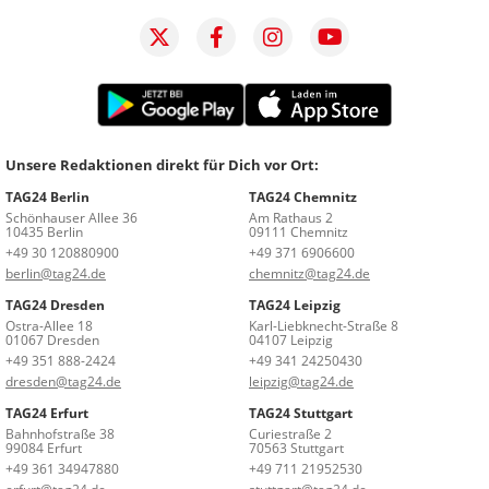
Unsere Redaktionen direkt für Dich vor Ort:
TAG24 Berlin
TAG24 Chemnitz
Schönhauser Allee 36
Am Rathaus 2
10435 Berlin
09111 Chemnitz
+49 30 120880900
+49 371 6906600
berlin@tag24.de
chemnitz@tag24.de
TAG24 Dresden
TAG24 Leipzig
Ostra-Allee 18
Karl-Liebknecht-Straße 8
01067 Dresden
04107 Leipzig
+49 351 888-2424
+49 341 24250430
dresden@tag24.de
leipzig@tag24.de
TAG24 Erfurt
TAG24 Stuttgart
Bahnhofstraße 38
Curiestraße 2
99084 Erfurt
70563 Stuttgart
+49 361 34947880
+49 711 21952530