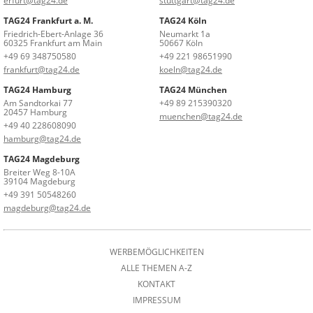
erfurt@tag24.de
stuttgart@tag24.de
TAG24 Frankfurt a. M.
TAG24 Köln
Friedrich-Ebert-Anlage 36
Neumarkt 1a
60325 Frankfurt am Main
50667 Köln
+49 69 348750580
+49 221 98651990
frankfurt@tag24.de
koeln@tag24.de
TAG24 Hamburg
TAG24 München
Am Sandtorkai 77
+49 89 215390320
20457 Hamburg
muenchen@tag24.de
+49 40 228608090
hamburg@tag24.de
TAG24 Magdeburg
Breiter Weg 8-10A
39104 Magdeburg
+49 391 50548260
magdeburg@tag24.de
WERBEMÖGLICHKEITEN
ALLE THEMEN A-Z
KONTAKT
IMPRESSUM