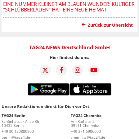
EINE NUMMER KLEINER AM BLAUEN WUNDER: KULTIGER
"SCHLÜBBERLADEN" HAT EINE NEUE HEIMAT
Zurück zur Übersicht
TAG24 NEWS Deutschland GmbH
Hier findest du uns:
Unsere Redaktionen direkt für Dich vor Ort:
TAG24 Berlin
TAG24 Chemnitz
Schönhauser Allee 36
Am Rathaus 2
10435 Berlin
09111 Chemnitz
+49 30 120880900
+49 371 6906600
berlin@tag24.de
chemnitz@tag24.de