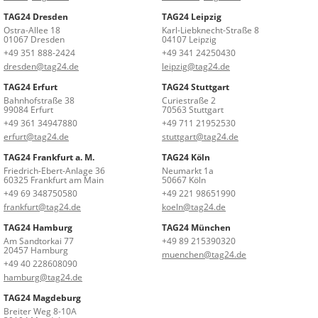
TAG24 Dresden
TAG24 Leipzig
Ostra-Allee 18
Karl-Liebknecht-Straße 8
01067 Dresden
04107 Leipzig
+49 351 888-2424
+49 341 24250430
dresden@tag24.de
leipzig@tag24.de
TAG24 Erfurt
TAG24 Stuttgart
Bahnhofstraße 38
Curiestraße 2
99084 Erfurt
70563 Stuttgart
+49 361 34947880
+49 711 21952530
erfurt@tag24.de
stuttgart@tag24.de
TAG24 Frankfurt a. M.
TAG24 Köln
Friedrich-Ebert-Anlage 36
Neumarkt 1a
60325 Frankfurt am Main
50667 Köln
+49 69 348750580
+49 221 98651990
frankfurt@tag24.de
koeln@tag24.de
TAG24 Hamburg
TAG24 München
Am Sandtorkai 77
+49 89 215390320
20457 Hamburg
muenchen@tag24.de
+49 40 228608090
hamburg@tag24.de
TAG24 Magdeburg
Breiter Weg 8-10A