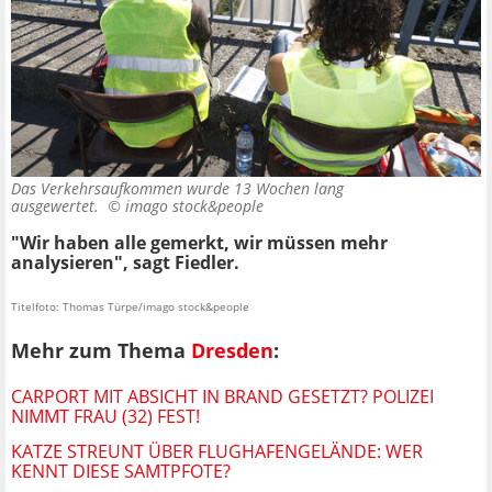
Das Verkehrsaufkommen wurde 13 Wochen lang
ausgewertet. ©
imago stock&people
"Wir haben alle gemerkt, wir müssen mehr
analysieren", sagt Fiedler.
Titelfoto: Thomas Türpe/imago stock&people
Mehr zum Thema
Dresden
:
CARPORT MIT ABSICHT IN BRAND GESETZT? POLIZEI
NIMMT FRAU (32) FEST!
KATZE STREUNT ÜBER FLUGHAFENGELÄNDE: WER
KENNT DIESE SAMTPFOTE?