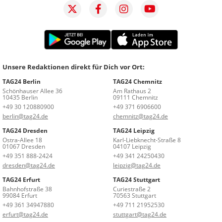
Unsere Redaktionen direkt für Dich vor Ort:
TAG24 Berlin
TAG24 Chemnitz
Schönhauser Allee 36
Am Rathaus 2
10435 Berlin
09111 Chemnitz
+49 30 120880900
+49 371 6906600
berlin@tag24.de
chemnitz@tag24.de
TAG24 Dresden
TAG24 Leipzig
Ostra-Allee 18
Karl-Liebknecht-Straße 8
01067 Dresden
04107 Leipzig
+49 351 888-2424
+49 341 24250430
dresden@tag24.de
leipzig@tag24.de
TAG24 Erfurt
TAG24 Stuttgart
Bahnhofstraße 38
Curiestraße 2
99084 Erfurt
70563 Stuttgart
+49 361 34947880
+49 711 21952530
erfurt@tag24.de
stuttgart@tag24.de