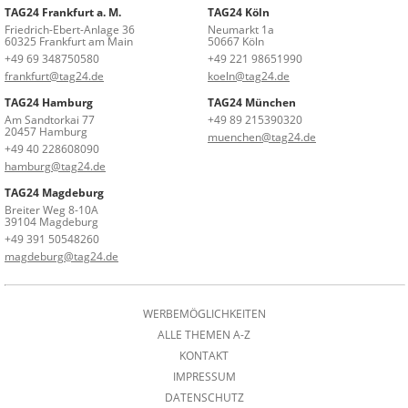
TAG24 Frankfurt a. M.
TAG24 Köln
Friedrich-Ebert-Anlage 36
Neumarkt 1a
60325 Frankfurt am Main
50667 Köln
+49 69 348750580
+49 221 98651990
frankfurt@tag24.de
koeln@tag24.de
TAG24 Hamburg
TAG24 München
Am Sandtorkai 77
+49 89 215390320
20457 Hamburg
muenchen@tag24.de
+49 40 228608090
hamburg@tag24.de
TAG24 Magdeburg
Breiter Weg 8-10A
39104 Magdeburg
+49 391 50548260
magdeburg@tag24.de
WERBEMÖGLICHKEITEN
ALLE THEMEN A-Z
KONTAKT
IMPRESSUM
DATENSCHUTZ