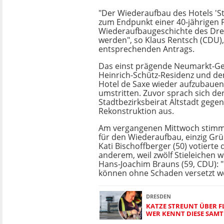
"Der Wiederaufbau des Hotels 'S
zum Endpunkt einer 40-jährigen 
Wiederaufbaugeschichte des Dr
werden", so Klaus Rentsch (CDU), 
entsprechenden Antrags.
Das einst prägende Neumarkt-G
Heinrich-Schütz-Residenz und d
Hotel de Saxe wieder aufzubauen,
umstritten. Zuvor sprach sich de
Stadtbezirksbeirat Altstadt gegen
Rekonstruktion aus.
Am vergangenen Mittwoch stimmt
für den Wiederaufbau, einzig Grü
Kati Bischoffberger (50) votierte
anderem, weil zwölf Stieleichen 
Hans-Joachim Brauns (59, CDU):
können ohne Schaden versetzt w
DRESDEN
KATZE STREUNT ÜBER 
WER KENNT DIESE SAMT