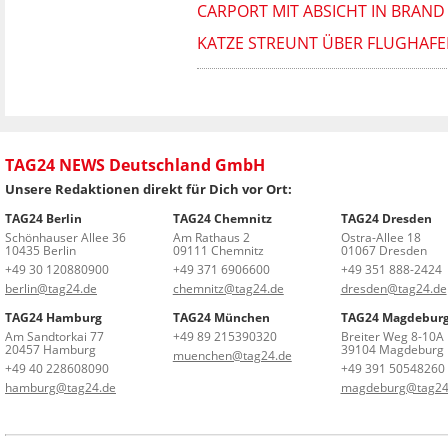
CARPORT MIT ABSICHT IN BRAND 
KATZE STREUNT ÜBER FLUGHAFE
TAG24 NEWS Deutschland GmbH
Unsere Redaktionen direkt für Dich vor Ort:
TAG24 Berlin
TAG24 Chemnitz
TAG24 Dresden
Schönhauser Allee 36
Am Rathaus 2
Ostra-Allee 18
10435 Berlin
09111 Chemnitz
01067 Dresden
+49 30 120880900
+49 371 6906600
+49 351 888-2424
berlin@tag24.de
chemnitz@tag24.de
dresden@tag24.de
TAG24 Hamburg
TAG24 München
TAG24 Magdebur
Am Sandtorkai 77
+49 89 215390320
Breiter Weg 8-10A
20457 Hamburg
39104 Magdeburg
muenchen@tag24.de
+49 40 228608090
+49 391 50548260
hamburg@tag24.de
magdeburg@tag24