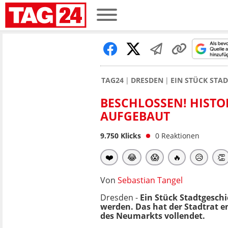
TAG24
DRESDEN
EIN STÜCK STA
BESCHLOSSEN! HISTO
AUFGEBAUT
9.750
Klicks
0
Reaktionen
❤️
😂
😱
🔥
😥
👏
Von
Sebastian Tangel
Dresden -
Ein Stück Stadtgesch
werden. Das hat der Stadtrat e
des Neumarkts vollendet.