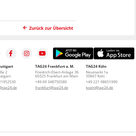
Zurück zur Übersicht
uttgart
TAG24 Frankfurt a. M.
TAG24 Köln
aße 2
Friedrich-Ebert-Anlage 36
Neumarkt 1a
ttgart
60325 Frankfurt am Main
50667 Köln
21952530
+49 69 348750580
+49 221 98651990
t@tag24.de
frankfurt@tag24.de
koeln@tag24.de