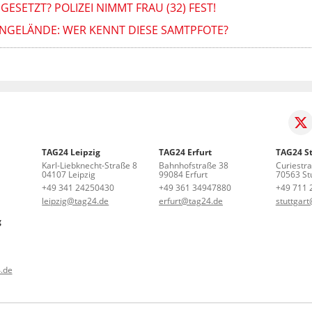
GESETZT? POLIZEI NIMMT FRAU (32) FEST!
NGELÄNDE: WER KENNT DIESE SAMTPFOTE?
TAG24 Leipzig
TAG24 Erfurt
TAG24 St
Karl-Liebknecht-Straße 8
Bahnhofstraße 38
Curiestr
04107 Leipzig
99084 Erfurt
70563 Stu
+49 341 24250430
+49 361 34947880
+49 711 
leipzig@tag24.de
erfurt@tag24.de
stuttgar
g
.de