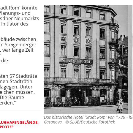
tadt Rom' könnte
Planungs- und
esdner Neumarkts
Initiator des
ebäude zwischen
em Steigenberger
 war lange Zeit
r
 die
en 57 Stadträte
nen-Stadträtin
 dagegen. Unter
weichen müssen.
 "Die Bäume
erden."
Das historische Hotel "Stadt Rom" von 1739 - h
Casanova. ©
SLUB/Deutsche Fotothek
FLUGHAFENGELÄNDE:
PFOTE?