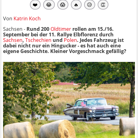
❤️
😂
😱
🔥
😥
👏
Von
Katrin Koch
Sachsen -
Rund 200
Oldtimer
rollen am 15./16.
September bei der 11. Rallye Elbflorenz durch
Sachsen
,
Tschechien
und
Polen
. Jedes Fahrzeug ist
dabei nicht nur ein Hingucker - es hat auch eine
eigene Geschichte. Kleiner Vorgeschmack gefällig?