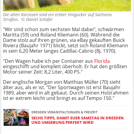
Die alten Karossen sind ein echter Hingucker auf Sachsens
Straßen. ©
Daniel Schäfer
"Wir sind schon zum sechsten Mal dabei", schwärmen
Maritta (59) und Roland Kliemann (60). Während die
Dame stolz auf ihren grünen, via eBay gekauften Buick
Riviera (Baujahr 1971) blickt, setzt sich Roland Kliemann
in sein 6,20 Meter langes Cadillac-Cabrio (Bj. 1970).
"Den Wagen habe ich per Container aus
Florida
eingeschifft und komplett überholt. Er hat den größten
Motor seiner Zeit: 8,2 Liter, 400 PS."
Der englische Morgan von Matthias Müller (70) sieht
älter aus, als er ist. "Der Sportwagen ist erst Baujahr
1989, aber wird in alt gebaut. Durch seinen Holzrahmen
ist er extrem leicht und bringt es auf Tempo 150."
DRESDEN VERANSTALTUNGEN & FREIZEIT
SECHS TIPPS, DAMIT EUER SAMSTAG IN DRESDEN
UND UMGEBUNG PERFEKT WIRD