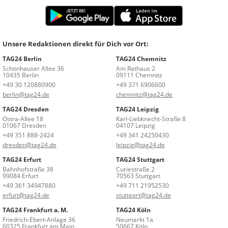
Unsere Redaktionen direkt für Dich vor Ort:
TAG24 Berlin
TAG24 Chemnitz
Schönhauser Allee 36
Am Rathaus 2
10435 Berlin
09111 Chemnitz
+49 30 120880900
+49 371 6906600
berlin@tag24.de
chemnitz@tag24.de
TAG24 Dresden
TAG24 Leipzig
Ostra-Allee 18
Karl-Liebknecht-Straße 8
01067 Dresden
04107 Leipzig
+49 351 888-2424
+49 341 24250430
dresden@tag24.de
leipzig@tag24.de
TAG24 Erfurt
TAG24 Stuttgart
Bahnhofstraße 38
Curiestraße 2
99084 Erfurt
70563 Stuttgart
+49 361 34947880
+49 711 21952530
erfurt@tag24.de
stuttgart@tag24.de
TAG24 Frankfurt a. M.
TAG24 Köln
Friedrich-Ebert-Anlage 36
Neumarkt 1a
60325 Frankfurt am Main
50667 Köln