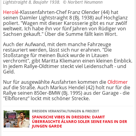
Lightstraight 8, Baujahr 1938. ©
Norbert Neumann
Herolé
-Klassenfahrten-Chef Franz Olender (44) hat
seinen Daimler Lightstraight 8 (Bj. 1938) auf Hochglanz
poliert. "Wagen mit dieser Karosserie gibt es nur zwölf
weltweit. Ich habe ihn vor fünf Jahren von Rüdiger von
Sachsen gekauft." Über die Summe fällt kein Wort.
Auch der Aufwand, mit dem manche Fahrzeuge
restauriert werden, lässt sich nur erahnen. "Die
Stoßstange für meinen Buick wurde in Litauen
verchromt", gibt Maritta Kliemann einen kleinen Einblick.
In jedem Rallye-Oldtimer steckt viel Leidenschaft - und
Geld.
Nur für ausgewählte Ausfahrten kommen die
Oldtimer
auf die Straße. Auch Markus Hendel (42) holt nur für die
Rallye seinen 850er-BMW (Bj. 1995) aus der Garage - die
"Elbflorenz" lockt mit schöner Strecke.
DRESDEN VERANSTALTUNGEN & FREIZEIT
SPANISCHE VIBES IN DRESDEN: DAMIT
ÜBERRASCHTE ÁLVARO SOLER SEINE FANS IN DER
JUNGEN GARDE