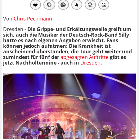
❤️
😂
😱
🔥
😥
👏
Von
Chris Pechmann
Dresden -
Die Grippe- und Erkältungswelle greift um
sich, auch die Musiker der Deutsch-Rock-Band Silly
hatte es nach eigenen Angaben erwischt. Fans
können jedoch aufatmen: Die Krankheit ist
anscheinend überstanden, die Tour geht weiter und
zumindest für fünf der
abgesagten Auftritte
gibt es
jetzt Nachholtermine - auch in
Dresden
.