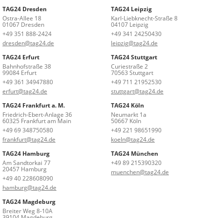
TAG24 Dresden
TAG24 Leipzig
Ostra-Allee 18
Karl-Liebknecht-Straße 8
01067 Dresden
04107 Leipzig
+49 351 888-2424
+49 341 24250430
dresden@tag24.de
leipzig@tag24.de
TAG24 Erfurt
TAG24 Stuttgart
Bahnhofstraße 38
Curiestraße 2
99084 Erfurt
70563 Stuttgart
+49 361 34947880
+49 711 21952530
erfurt@tag24.de
stuttgart@tag24.de
TAG24 Frankfurt a. M.
TAG24 Köln
Friedrich-Ebert-Anlage 36
Neumarkt 1a
60325 Frankfurt am Main
50667 Köln
+49 69 348750580
+49 221 98651990
frankfurt@tag24.de
koeln@tag24.de
TAG24 Hamburg
TAG24 München
Am Sandtorkai 77
+49 89 215390320
20457 Hamburg
muenchen@tag24.de
+49 40 228608090
hamburg@tag24.de
TAG24 Magdeburg
Breiter Weg 8-10A
39104 Magdeburg