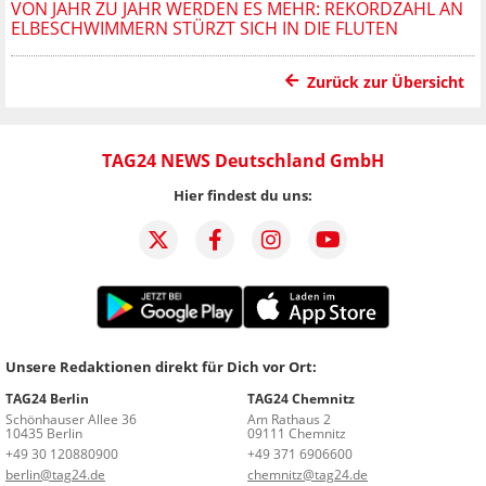
VON JAHR ZU JAHR WERDEN ES MEHR: REKORDZAHL AN
ELBESCHWIMMERN STÜRZT SICH IN DIE FLUTEN
Zurück zur Übersicht
TAG24 NEWS Deutschland GmbH
Hier findest du uns:
Unsere Redaktionen direkt für Dich vor Ort:
TAG24 Berlin
TAG24 Chemnitz
Schönhauser Allee 36
Am Rathaus 2
10435 Berlin
09111 Chemnitz
+49 30 120880900
+49 371 6906600
berlin@tag24.de
chemnitz@tag24.de