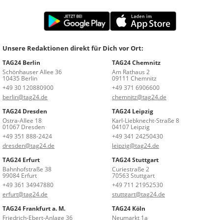
Unsere Redaktionen direkt für Dich vor Ort:
TAG24 Berlin
TAG24 Chemnitz
Schönhauser Allee 36
Am Rathaus 2
10435 Berlin
09111 Chemnitz
+49 30 120880900
+49 371 6906600
berlin@tag24.de
chemnitz@tag24.de
TAG24 Dresden
TAG24 Leipzig
Ostra-Allee 18
Karl-Liebknecht-Straße 8
01067 Dresden
04107 Leipzig
+49 351 888-2424
+49 341 24250430
dresden@tag24.de
leipzig@tag24.de
TAG24 Erfurt
TAG24 Stuttgart
Bahnhofstraße 38
Curiestraße 2
99084 Erfurt
70563 Stuttgart
+49 361 34947880
+49 711 21952530
erfurt@tag24.de
stuttgart@tag24.de
TAG24 Frankfurt a. M.
TAG24 Köln
Friedrich-Ebert-Anlage 36
Neumarkt 1a