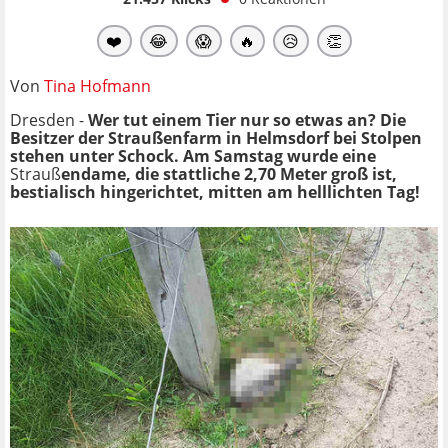
❤️
😂
😱
🔥
😥
👏
Von
Tina Hofmann
Dresden -
Wer tut einem Tier nur so etwas an? Die
Besitzer der Straußenfarm in Helmsdorf bei Stolpen
stehen unter Schock. Am Samstag wurde eine
Strauß
endame, die stattliche 2,70 Meter groß ist,
bestialisch hingerichtet, mitten am helllichten Tag!