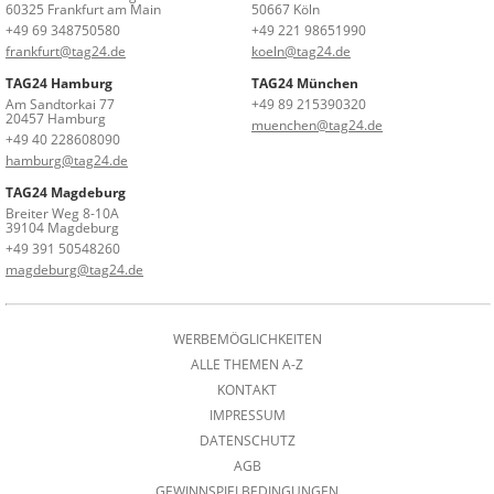
60325 Frankfurt am Main
50667 Köln
+49 69 348750580
+49 221 98651990
frankfurt@tag24.de
koeln@tag24.de
TAG24 Hamburg
TAG24 München
Am Sandtorkai 77
+49 89 215390320
20457 Hamburg
muenchen@tag24.de
+49 40 228608090
hamburg@tag24.de
TAG24 Magdeburg
Breiter Weg 8-10A
39104 Magdeburg
+49 391 50548260
magdeburg@tag24.de
WERBEMÖGLICHKEITEN
ALLE THEMEN A-Z
KONTAKT
IMPRESSUM
DATENSCHUTZ
AGB
GEWINNSPIELBEDINGUNGEN