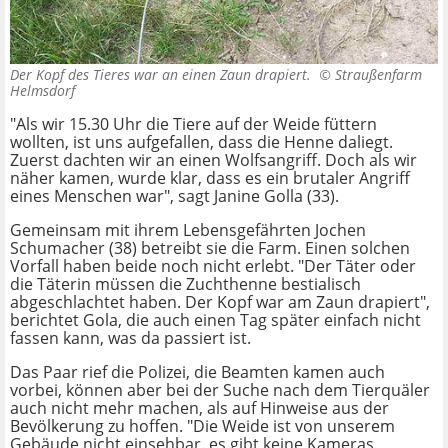
Der Kopf des Tieres war an einen Zaun drapiert. ©
Straußenfarm
Helmsdorf
"Als wir 15.30 Uhr die Tiere auf der Weide füttern
wollten, ist uns aufgefallen, dass die Henne daliegt.
Zuerst dachten wir an einen Wolfsangriff. Doch als wir
näher kamen, wurde klar, dass es ein brutaler Angriff
eines Menschen war", sagt Janine Golla (33).
Gemeinsam mit ihrem Lebensgefährten Jochen
Schumacher (38) betreibt sie die Farm. Einen solchen
Vorfall haben beide noch nicht erlebt. "Der Täter oder
die Täterin müssen die Zuchthenne bestialisch
abgeschlachtet haben. Der Kopf war am Zaun drapiert",
berichtet Gola, die auch einen Tag später einfach nicht
fassen kann, was da passiert ist.
Das Paar rief die Polizei, die Beamten kamen auch
vorbei, können aber bei der Suche nach dem Tierquäler
auch nicht mehr machen, als auf Hinweise aus der
Bevölkerung zu hoffen. "Die Weide ist von unserem
Gebäude nicht einsehbar, es gibt keine Kameras.