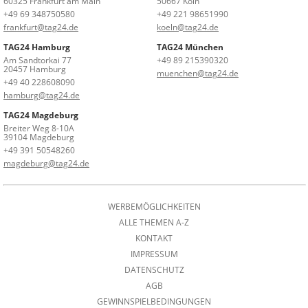
60325 Frankfurt am Main
50667 Köln
+49 69 348750580
+49 221 98651990
frankfurt@tag24.de
koeln@tag24.de
TAG24 Hamburg
TAG24 München
Am Sandtorkai 77
+49 89 215390320
20457 Hamburg
muenchen@tag24.de
+49 40 228608090
hamburg@tag24.de
TAG24 Magdeburg
Breiter Weg 8-10A
39104 Magdeburg
+49 391 50548260
magdeburg@tag24.de
WERBEMÖGLICHKEITEN
ALLE THEMEN A-Z
KONTAKT
IMPRESSUM
DATENSCHUTZ
AGB
GEWINNSPIELBEDINGUNGEN