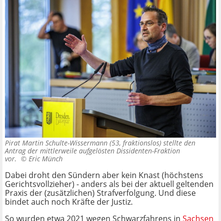
Pirat Martin Schulte-Wissermann (53, fraktionslos) stellte den
Antrag der mittlerweile aufgelösten Dissidenten-Fraktion
vor. ©
Eric Münch
Dabei droht den Sündern aber kein Knast (höchstens
Gerichtsvollzieher) - anders als bei der aktuell geltenden
Praxis der (zusätzlichen) Strafverfolgung. Und diese
bindet auch noch Kräfte der Justiz.
So wurden etwa 2021 wegen Schwarzfahrens in
Sachsen