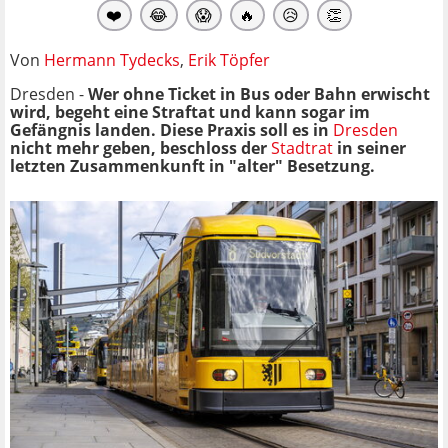
❤️
😂
😱
🔥
😥
👏
Von
Hermann Tydecks
,
Erik Töpfer
Dresden -
Wer ohne Ticket in Bus oder Bahn erwischt
wird, begeht eine Straftat und kann sogar im
Gefängnis landen. Diese Praxis soll es in
Dresden
nicht mehr geben, beschloss der
Stadtrat
in seiner
letzten Zusammenkunft in "alter" Besetzung.