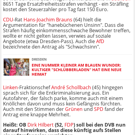
8651 Tage Ersatzfreiheitsstrafen verhängt - ein Sträfling
kostet den Steuerzahler pro Tag fast 150 Euro.
CDU
-Rat
Hans-Joachim Brauns
(64) hielt die
Argumentation für "hanebüchenen Unsinn". Dass die
Strafen häufig einkommensschwache Bewohner treffen,
wollte er nicht gelten lassen, verwies auf soziale
Angebote (etwa Dresden-Pass). Auch die
AfD
bezeichnete den Antrag als "Schwachsinn".
DRESDEN
EINE NUMMER KLEINER AM BLAUEN WUNDER:
KULTIGER "SCHLÜBBERLADEN" HAT EINE NEUE
HEIMAT
Linken
-Fraktionschef
André Schollbach
(45) hingegen
sprach sich für die Entkriminalisierung aus. Ein
Autofahrer, der falsch parke, komme auch mit einem
Knöllchen davon und muss kein Gefängnis fürchten.
Auch mit den Stimmen der
Grünen
und
SPD
fand der
Antrag eine knappe Mehrheit.
Heißt: OB
Dirk Hilbert
(52,
FDP
) soll bei den DVB nun
darauf hinwirken, dass diese künftig aufs Stellen