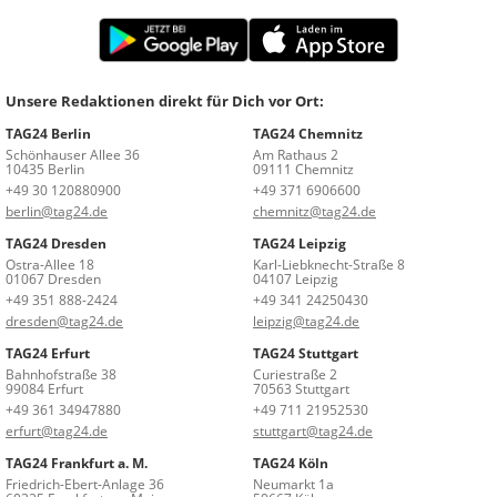
Unsere Redaktionen direkt für Dich vor Ort:
TAG24 Berlin
TAG24 Chemnitz
Schönhauser Allee 36
Am Rathaus 2
10435 Berlin
09111 Chemnitz
+49 30 120880900
+49 371 6906600
berlin@tag24.de
chemnitz@tag24.de
TAG24 Dresden
TAG24 Leipzig
Ostra-Allee 18
Karl-Liebknecht-Straße 8
01067 Dresden
04107 Leipzig
+49 351 888-2424
+49 341 24250430
dresden@tag24.de
leipzig@tag24.de
TAG24 Erfurt
TAG24 Stuttgart
Bahnhofstraße 38
Curiestraße 2
99084 Erfurt
70563 Stuttgart
+49 361 34947880
+49 711 21952530
erfurt@tag24.de
stuttgart@tag24.de
TAG24 Frankfurt a. M.
TAG24 Köln
Friedrich-Ebert-Anlage 36
Neumarkt 1a