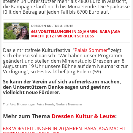
stellten 34 Unterstützer mehr als 4800 Euro in Aussicht,
die Kampagne läuft noch bis Monatsende. Die Sparkasse
füllt den Betrag auf jeden Fall bis 6700 Euro auf.
DRESDEN KULTUR & LEUTE
668 VORSTELLUNGEN IN 20 JAHREN: BABA JAGA
MACHT JETZT WIRKLICH SCHLUSS
Das eintrittsfreie Kulturfestival "
Palais Sommer
" zeigt
sich ebenso solidarisch. "Wir haben unser Programm
geändert und stellen dem Mimenstudio Dresden am 8.
August um 19 Uhr unsere Bühne auf dem Neumarkt zur
Verfügung", so Festival-Chef Jörg Polenz (59).
So kann der Verein auf sich aufmerksam machen,
den Unterstützern Danke sagen und gewinnt
vielleicht neue Förderer.
Titelfoto: Bildmontage: Petra Hornig, Norbert Neumann
Mehr zum Thema
Dresden Kultur & Leute
:
668 VORSTELLUNGEN IN 20 JAHREN: BABA JAGA MACHT