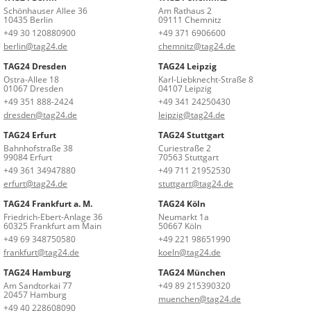
Schönhauser Allee 36
Am Rathaus 2
10435 Berlin
09111 Chemnitz
+49 30 120880900
+49 371 6906600
berlin@tag24.de
chemnitz@tag24.de
TAG24 Dresden
TAG24 Leipzig
Ostra-Allee 18
Karl-Liebknecht-Straße 8
01067 Dresden
04107 Leipzig
+49 351 888-2424
+49 341 24250430
dresden@tag24.de
leipzig@tag24.de
TAG24 Erfurt
TAG24 Stuttgart
Bahnhofstraße 38
Curiestraße 2
99084 Erfurt
70563 Stuttgart
+49 361 34947880
+49 711 21952530
erfurt@tag24.de
stuttgart@tag24.de
TAG24 Frankfurt a. M.
TAG24 Köln
Friedrich-Ebert-Anlage 36
Neumarkt 1a
60325 Frankfurt am Main
50667 Köln
+49 69 348750580
+49 221 98651990
frankfurt@tag24.de
koeln@tag24.de
TAG24 Hamburg
TAG24 München
Am Sandtorkai 77
+49 89 215390320
20457 Hamburg
muenchen@tag24.de
+49 40 228608090