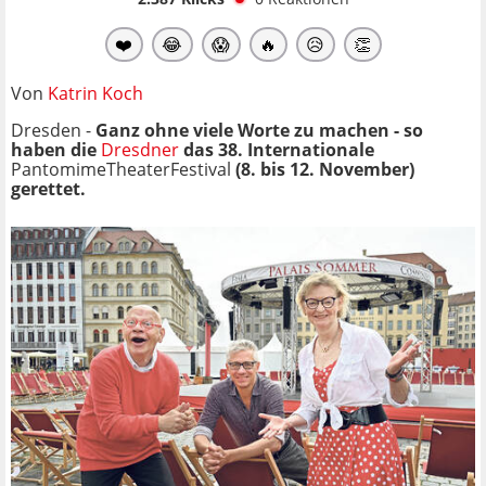
❤️
😂
😱
🔥
😥
👏
Von
Katrin Koch
Dresden -
Ganz ohne viele Worte zu machen - so
haben die
Dresdner
das 38. Internationale
PantomimeTheaterFestival
(8. bis 12. November)
gerettet.