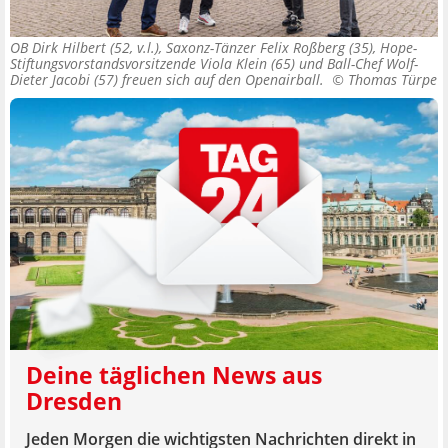
OB Dirk Hilbert (52, v.l.), Saxonz-Tänzer Felix Roßberg (35), Hope-
Stiftungsvorstandsvorsitzende Viola Klein (65) und Ball-Chef Wolf-
Dieter Jacobi (57) freuen sich auf den Openairball. ©
Thomas Türpe
Deine täglichen News aus
Dresden
Jeden Morgen die wichtigsten Nachrichten direkt in