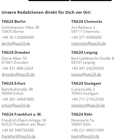
Unsere Redaktionen direkt für Dich vor Ort:
TAG24 Berlin
TAG24 Chemnitz
Schönhauser Allee 36
Am Rathaus 2
10435 Berlin
09111 Chemnitz
+49 30 120880900
+49 371 6906600
berlin@tag24.de
chemnitz@tag24.de
TAG24 Dresden
TAG24 Leipzig
Ostra-Allee 18
Karl-Liebknecht-Straße 8
01067 Dresden
04107 Leipzig
+49 351 888-2424
+49 341 24250430
dresden@tag24.de
leipzig@tag24.de
TAG24 Erfurt
TAG24 Stuttgart
Bahnhofstraße 38
Curiestraße 2
99084 Erfurt
70563 Stuttgart
+49 361 34947880
+49 711 21952530
erfurt@tag24.de
stuttgart@tag24.de
TAG24 Frankfurt a. M.
TAG24 Köln
Friedrich-Ebert-Anlage 36
Neumarkt 1a
60325 Frankfurt am Main
50667 Köln
+49 69 348750580
+49 221 98651990
frankfurt@tag24.de
koeln@tag24.de