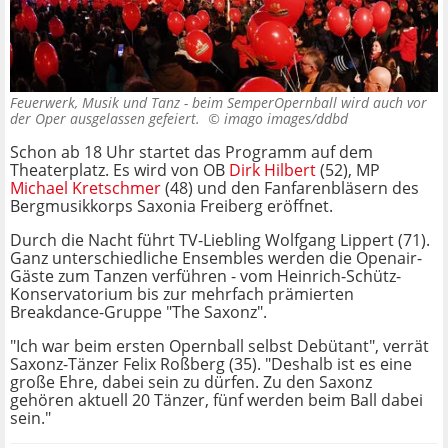
Feuerwerk, Musik und Tanz - beim SemperOpernball wird auch vor
der Oper ausgelassen gefeiert. ©
imago images/ddbd
Schon ab 18 Uhr startet das Programm auf dem
Theaterplatz. Es wird von OB
Dirk Hilbert
(52), MP
Michael Kretschmer
(48) und den Fanfarenbläsern des
Bergmusikkorps Saxonia Freiberg eröffnet.
Durch die Nacht führt TV-Liebling Wolfgang Lippert (71).
Ganz unterschiedliche Ensembles werden die Openair-
Gäste zum Tanzen verführen - vom Heinrich-Schütz-
Konservatorium bis zur mehrfach prämierten
Breakdance-Gruppe "The Saxonz".
"Ich war beim ersten Opernball selbst Debütant", verrät
Saxonz-Tänzer Felix Roßberg (35). "Deshalb ist es eine
große Ehre, dabei sein zu dürfen. Zu den Saxonz
gehören aktuell 20 Tänzer, fünf werden beim Ball dabei
sein."