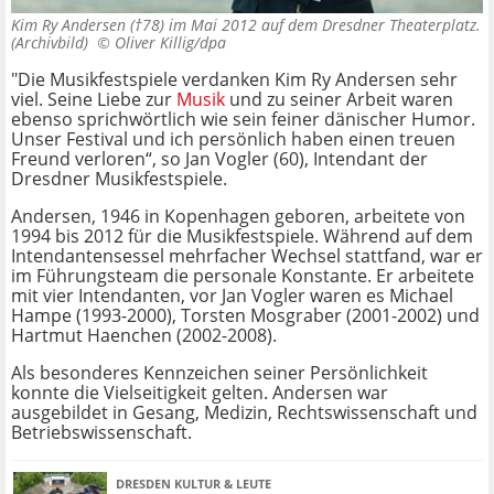
Kim Ry Andersen (†78) im Mai 2012 auf dem Dresdner Theaterplatz.
(Archivbild) ©
Oliver Killig/dpa
"Die Musikfestspiele verdanken Kim Ry Andersen sehr
viel. Seine Liebe zur
Musik
und zu seiner Arbeit waren
ebenso sprichwörtlich wie sein feiner dänischer Humor.
Unser Festival und ich persönlich haben einen treuen
Freund verloren“, so Jan Vogler (60), Intendant der
Dresdner Musikfestspiele.
Andersen, 1946 in Kopenhagen geboren, arbeitete von
1994 bis 2012 für die Musikfestspiele. Während auf dem
Intendantensessel mehrfacher Wechsel stattfand, war er
im Führungsteam die personale Konstante. Er arbeitete
mit vier Intendanten, vor Jan Vogler waren es Michael
Hampe (1993-2000), Torsten Mosgraber (2001-2002) und
Hartmut Haenchen (2002-2008).
Als besonderes Kennzeichen seiner Persönlichkeit
konnte die Vielseitigkeit gelten. Andersen war
ausgebildet in Gesang, Medizin, Rechtswissenschaft und
Betriebswissenschaft.
DRESDEN KULTUR & LEUTE