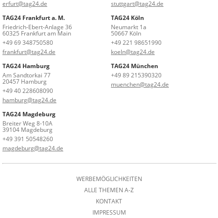
erfurt@tag24.de
stuttgart@tag24.de
TAG24 Frankfurt a. M.
TAG24 Köln
Friedrich-Ebert-Anlage 36
Neumarkt 1a
60325 Frankfurt am Main
50667 Köln
+49 69 348750580
+49 221 98651990
frankfurt@tag24.de
koeln@tag24.de
TAG24 Hamburg
TAG24 München
Am Sandtorkai 77
+49 89 215390320
20457 Hamburg
muenchen@tag24.de
+49 40 228608090
hamburg@tag24.de
TAG24 Magdeburg
Breiter Weg 8-10A
39104 Magdeburg
+49 391 50548260
magdeburg@tag24.de
WERBEMÖGLICHKEITEN
ALLE THEMEN A-Z
KONTAKT
IMPRESSUM