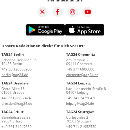
Unsere Redaktionen direkt für Dich vor Ort:
TAG24 Berlin
TAG24 Chemnitz
Schönhauser Allee 36
Am Rathaus 2
10435 Berlin
09111 Chemnitz
+49 30 120880900
+49 371 6906600
berlin@tag24.de
chemnitz@tag24.de
TAG24 Dresden
TAG24 Leipzig
Ostra-Allee 18
Karl-Liebknecht-Straße 8
01067 Dresden
04107 Leipzig
+49 351 888-2424
+49 341 24250430
dresden@tag24.de
leipzig@tag24.de
TAG24 Erfurt
TAG24 Stuttgart
Bahnhofstraße 38
Curiestraße 2
99084 Erfurt
70563 Stuttgart
+49 361 34947880
+49 711 21952530