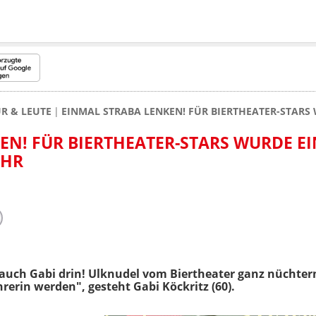
R & LEUTE
EINMAL STRABA LENKEN! FÜR BIERTHEATER-STAR
EN! FÜR BIERTHEATER-STARS WURDE EI
AHR
t auch Gabi drin! Ulknudel vom Biertheater ganz nüchte
rerin werden", gesteht Gabi Köckritz (60).