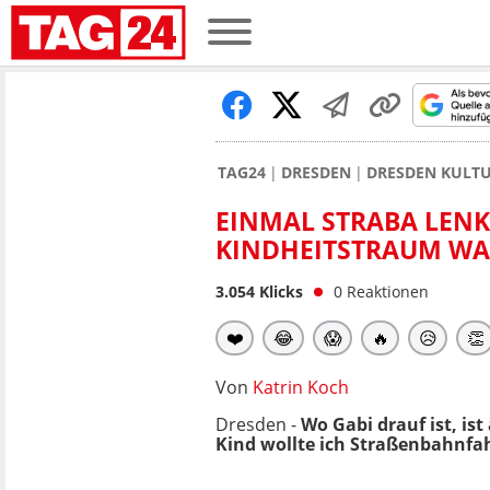
TAG24
DRESDEN
DRESDEN KULTU
EINMAL STRABA LENK
KINDHEITSTRAUM W
3.054
Klicks
0
Reaktionen
❤️
😂
😱
🔥
😥
👏
Von
Katrin Koch
Dresden -
Wo Gabi drauf ist, is
Kind wollte ich Straßenbahnfah