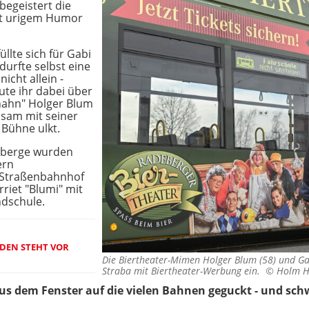
begeistert die
it urigem Humor
llte sich für Gabi
durfte selbst eine
icht allein -
aute ihr dabei über
rhahn" Holger Blum
nsam mit seiner
 Bühne ulkt.
enberge wurden
ern
-Straßenbahnhof
rriet "Blumi" mit
ndschule.
DEN STEHT VOR
Die Biertheater-Mimen Holger Blum (58) und Gabi
Straba mit Biertheater-Werbung ein. ©
Holm H
t aus dem Fenster auf die vielen Bahnen geguckt - und s