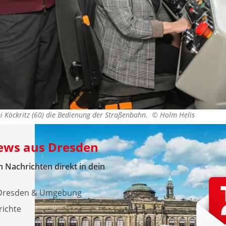
abi Köckritz (60) die Bedienung der Straßenbahn. ©
Holm Helis
News aus Dresden
 Nachrichten direkt in dein
s Dresden & Umgebung
richte