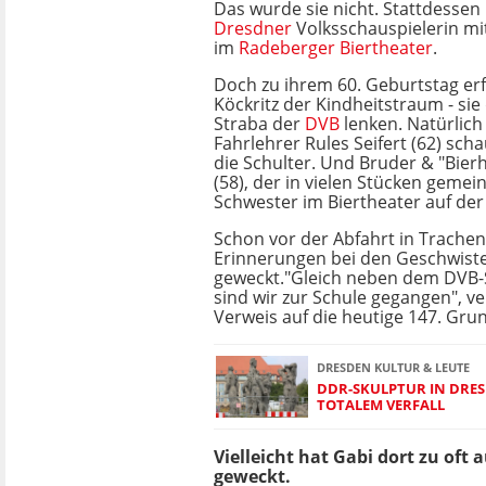
Das wurde sie nicht. Stattdessen 
Dresdner
Volksschauspielerin m
im
Radeberger Biertheater
.
Doch zu ihrem 60. Geburtstag erfü
Köckritz der Kindheitstraum - sie 
Straba der
DVB
lenken. Natürlich n
Fahrlehrer Rules Seifert (62) sch
die Schulter. Und Bruder & "Bie
(58), der in vielen Stücken gemei
Schwester im Biertheater auf der
Schon vor der Abfahrt in Trach
Erinnerungen bei den Geschwist
geweckt."Gleich neben dem DVB
sind wir zur Schule gegangen", ve
Verweis auf die heutige 147. Gru
DRESDEN KULTUR & LEUTE
DDR-SKULPTUR IN DRES
TOTALEM VERFALL
Vielleicht hat Gabi dort zu of
geweckt.