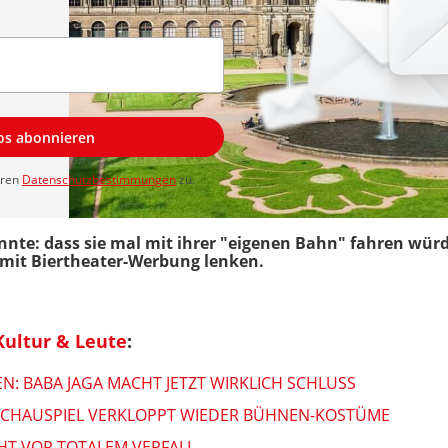
los abonnieren
eren
Datenschutzbestimmungen
zu.
nnte: dass sie mal mit ihrer "eigenen Bahn" fahren wür
 mit Biertheater-Werbung lenken.
Kultur & Leute
:
EN: BABA JAGA MACHT JETZT WIRKLICH SCHLUSS
SCHAUSPIEL VERKLOPPT WIEDER BÜHNEN-KOSTÜME
HT VOR TOTALEM VERFALL